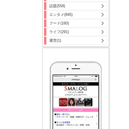
話題(558)
エンタメ(845)
フード(160)
ライフ(291)
運営(1)