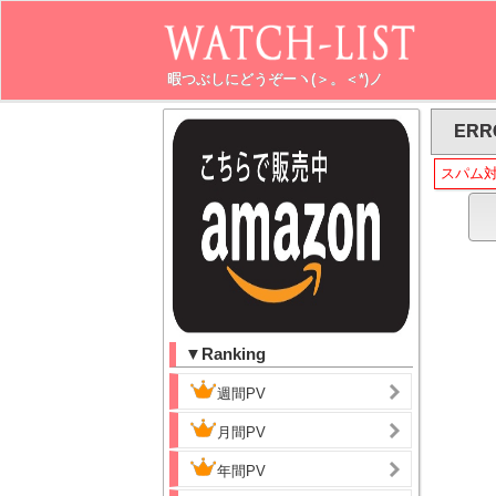
暇つぶしにどうぞーヽ(＞。＜*)ノ
ERR
スパム
▼Ranking
週間PV
月間PV
年間PV