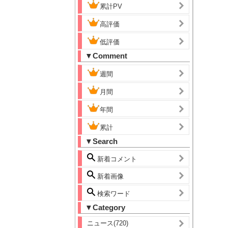
累計PV
高評価
低評価
▼Comment
週間
月間
年間
累計
▼Search
新着コメント
新着画像
検索ワード
▼Category
ニュース(720)