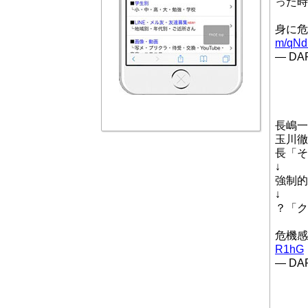
った時
身に危
m/qNd
— DAP
長嶋一
玉川徹
長「そ
↓
強制的
↓
？「ク
危機
R1hG
— DAP