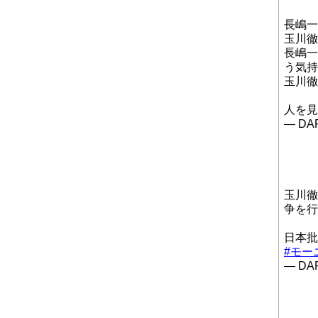
長嶋一
玉川徹
長嶋一
う気持
玉川徹
人を見
— DAP
玉川徹
争を行
日本
#モー
— DAP