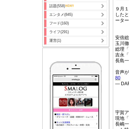
話題(558)
９月１
したと
エンタメ(845)
ーター
フード(160)
ライフ(291)
安倍総
運営(1)
玉川徹
総理「
吉永「
長島一
音声
80
— DAP
宇賀ア
現地「
長嶋一