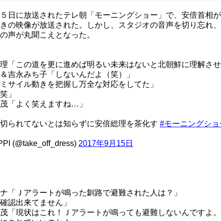
５日に放送されたテレ朝「モーニングショー」で、安倍首相が
きの映像が放送された。しかし、スタジオの音声を切り忘れ、
の声が丸聞こえとなった。
理「この道を更に進めば明るい未来はないと北朝鮮に理解さ
＆吉永みち子「しないんだよ（笑）」
ミサイル動きを把握し万全な対応をしてた」
笑」
茂「よく笑えますね…」
が切られてないとは知らずに安倍総理を茶化す
#モーニングショ
PI (@take_off_dress)
2017年9月15日
ナ「Ｊアラートが鳴った釧路で避難された人は？」
確認出来てません」
茂「現状はこれ！Ｊアラートが鳴っても避難しないんですよ。