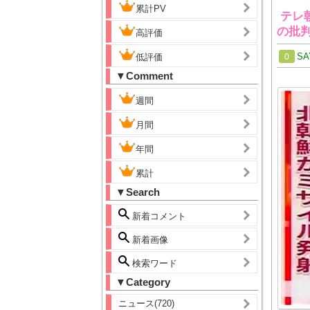
累計PV
テレ
の批
高評価
SA
低評価
0
▼Comment
週間
月間
年間
累計
▼Search
新着コメント
新着画像
検索ワード
▼Category
ニュース(720)