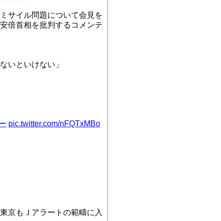
ミサイル問題について会見を
安倍首相を批判するコメンテ
せないといけない」
ー
pic.twitter.com/nFQTxMBo
東京もＪアラートの範疇に入