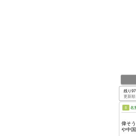
残り9
更新順
名
8
偉そう
や中国