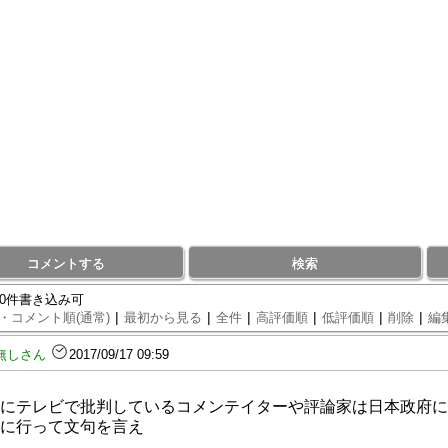
コメントする
検索
70件書き込み可
|
|
|
|
|
|
・コメント順(通常)
最初から見る
全件
高評価順
低評価順
削除
編
無しさん
2017/09/17 09:59
にテレビで批判しているコメンテイターや評論家は日本政府に
に行って文句を言え