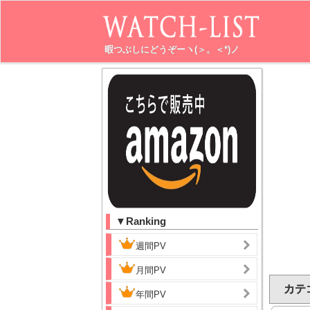
暇つぶしにどうぞーヽ(＞。＜*)ノ
▼Ranking
週間PV
月間PV
カテゴ
年間PV