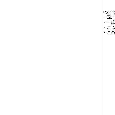
↓ツイ
・玉川
・一茂
・これ
・この