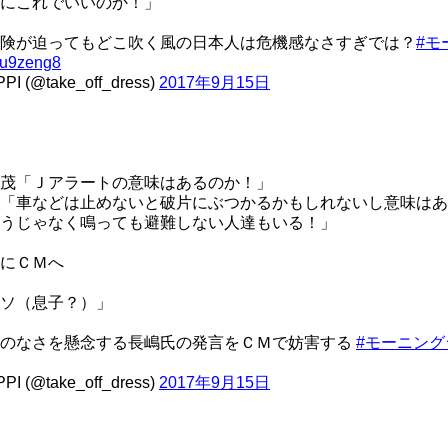
にこれでいいのか！」
険が迫ってもどこ吹く風の日本人は危機感なさすぎでは？
#モ
u9zeng8
PI (@take_off_dress)
2017年9月15日
茂「Ｊアラートの意味はあるのか！」
「車などは止めないと破片にぶつかるかもしれないし意味はあ
うじゃなく鳴っても避難しない人達もいる！」
にＣＭへ
ソ（息子？）」
感のなさを懸念する長嶋氏の発言をＣＭで妨害する
#モーニング
PI (@take_off_dress)
2017年9月15日