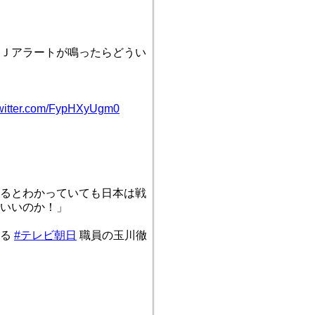
Ｊアラートが鳴ったらどうい
twitter.com/FypHXyUgm0
るとわかっていても日本は戦
いいのか！」
する
#テレビ朝日
職員の玉川徹