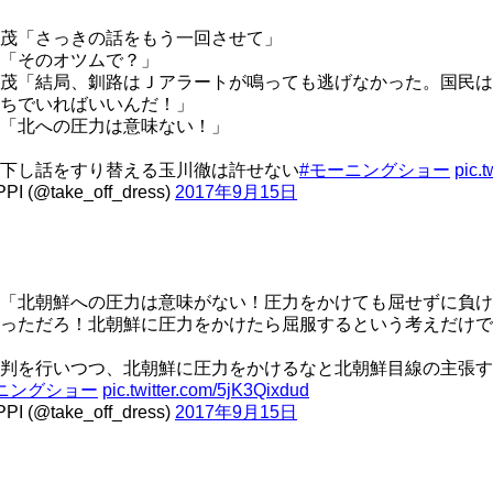
茂「さっきの話をもう一回させて」
「そのオツムで？」
茂「結局、釧路はＪアラートが鳴っても逃げなかった。国民は
ちでいればいいんだ！」
「北への圧力は意味ない！」
下し話をすり替える玉川徹は許せない
#モーニングショー
pic.
PI (@take_off_dress)
2017年9月15日
「北朝鮮への圧力は意味がない！圧力をかけても屈せずに負け
っただろ！北朝鮮に圧力をかけたら屈服するという考えだけで
批判を行いつつ、北朝鮮に圧力をかけるなと北朝鮮目線の主張
ニングショー
pic.twitter.com/5jK3Qixdud
PI (@take_off_dress)
2017年9月15日