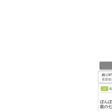
残り9
更新順
10
ぼんぼ
親の七