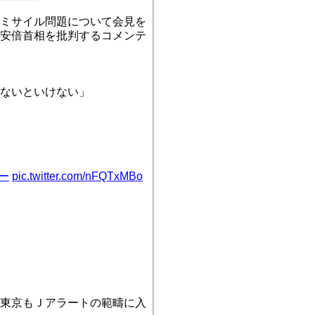
ミサイル問題について会見を
安倍首相を批判するコメンテ
せないといけない」
ー
pic.twitter.com/nFQTxMBo
東京もＪアラートの範疇に入