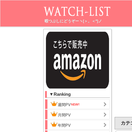
暇つぶしにどうぞーヽ(＞。＜*)ノ
▼Ranking
週間PV
月間PV
カテゴ
年間PV