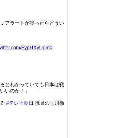
Ｊアラートが鳴ったらどうい
twitter.com/FypHXyUgm0
るとわかっていても日本は戦
いいのか！」
する
#テレビ朝日
職員の玉川徹