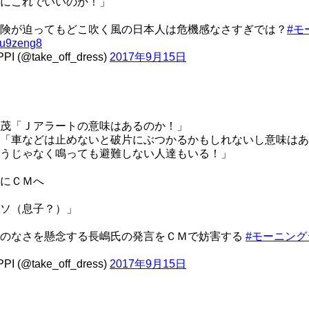
にこれでいいのか！」
険が迫ってもどこ吹く風の日本人は危機感なさすぎでは？
#モ
u9zeng8
PI (@take_off_dress)
2017年9月15日
茂「Ｊアラートの意味はあるのか！」
「車などは止めないと破片にぶつかるかもしれないし意味はあ
うじゃなく鳴っても避難しない人達もいる！」
にＣＭへ
ソ（息子？）」
感のなさを懸念する長嶋氏の発言をＣＭで妨害する
#モーニング
PI (@take_off_dress)
2017年9月15日