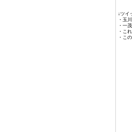
↓ツイ
・玉川
・一茂
・これ
・この