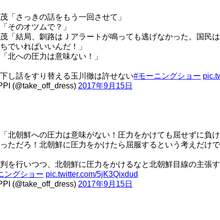
茂「さっきの話をもう一回させて」
「そのオツムで？」
茂「結局、釧路はＪアラートが鳴っても逃げなかった。国民は
ちでいればいいんだ！」
「北への圧力は意味ない！」
下し話をすり替える玉川徹は許せない
#モーニングショー
pic.
PI (@take_off_dress)
2017年9月15日
「北朝鮮への圧力は意味がない！圧力をかけても屈せずに負け
っただろ！北朝鮮に圧力をかけたら屈服するという考えだけで
批判を行いつつ、北朝鮮に圧力をかけるなと北朝鮮目線の主張
ニングショー
pic.twitter.com/5jK3Qixdud
PI (@take_off_dress)
2017年9月15日