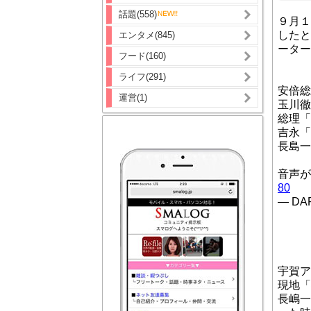
話題(558)
９月１
したと
エンタメ(845)
ーター
フード(160)
ライフ(291)
安倍総
運営(1)
玉川徹
総理「
吉永「
長島一
音声
80
— DAP
宇賀ア
現地「
長嶋一