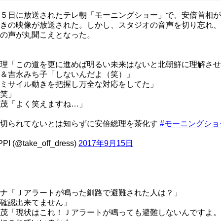
５日に放送されたテレ朝「モーニングショー」で、安倍首相が
きの映像が放送された。しかし、スタジオの音声を切り忘れ、
の声が丸聞こえとなった。
理「この道を更に進めば明るい未来はないと北朝鮮に理解さ
＆吉永みち子「しないんだよ（笑）」
ミサイル動きを把握し万全な対応をしてた」
笑」
茂「よく笑えますね…」
が切られてないとは知らずに安倍総理を茶化す
#モーニングショ
PI (@take_off_dress)
2017年9月15日
ナ「Ｊアラートが鳴った釧路で避難された人は？」
確認出来てません」
茂「現状はこれ！Ｊアラートが鳴っても避難しないんですよ。