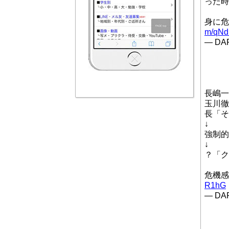
った時
身に危
m/qNd
— DAP
長嶋一
玉川徹
長「そ
↓
強制的
↓
？「ク
危機
R1hG
— DAP