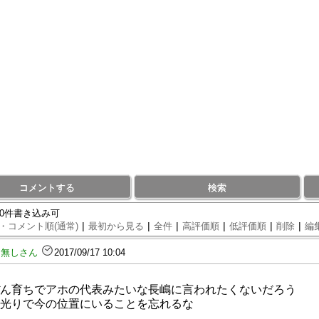
コメントする
検索
70件書き込み可
|
|
|
|
|
|
・コメント順(通常)
最初から見る
全件
高評価順
低評価順
削除
編
名無しさん
2017/09/17 10:04
ん育ちでアホの代表みたいな長嶋に言われたくないだろう
光りで今の位置にいることを忘れるな