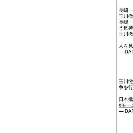
長嶋一
玉川徹
長嶋一
う気持
玉川徹
人を見
— DAP
玉川徹
争を行
日本
#モー
— DAP