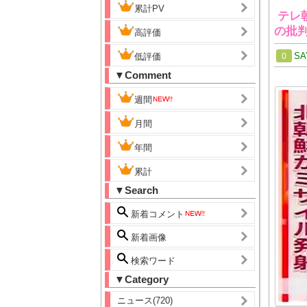
累計PV
テレ
の批
高評価
SA
低評価
0
▼Comment
週間
月間
年間
累計
▼Search
新着コメント
新着画像
検索ワード
▼Category
ニュース(720)