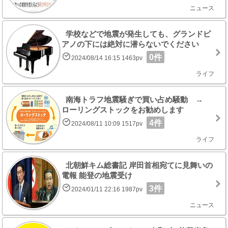
ニュース
学校などで地震が発生しても、グランドピ
アノの下には絶対に潜らないでください
0件
2024/08/14 16:15 1463pv
ライフ
南海トラフ地震騒ぎで買い占め騒動 →
ローリングストックをお勧めします
4件
2024/08/11 10:09 1517pv
ライフ
北朝鮮キム総書記 岸田首相宛てに見舞いの
電報 能登の地震受け
3件
2024/01/11 22:16 1987pv
ニュース