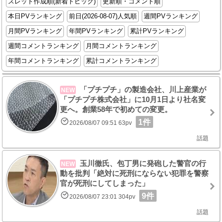
スレッド作成順(新着トピック)
更新順・コメント順
本日PVランキング
前日(2026-08-07)人気順
週間PVランキング
月間PVランキング
年間PVランキング
累計PVランキング
週間コメントランキング
月間コメントランキング
年間コメントランキング
累計コメントランキング
「プチプチ」の製造会社、川上産業が
NEW
「プチプチ株式会社」に10月1日より社名変
更へ。創業58年で初めての変更。
1件
2026/08/07 09:51 63pv
話題
玉川徹氏、包丁男に発砲した警官の行
NEW
動を批判「絶対に死刑にならない犯罪を警察
官が死刑にしてしまった」
9件
2026/08/07 23:01 304pv
話題