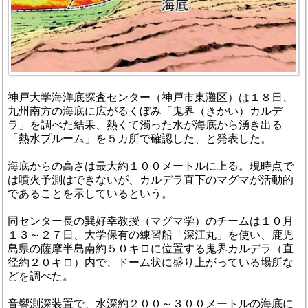
神戸大学海洋底探査センター（神戸市東灘区）は１８日、
九州南方の海底に広がるくぼみ「鬼界（きかい）カルデ
ラ」を調べた結果、熱くて濁った水が海底から湧き出る
「熱水プルーム」を５カ所で確認した、と発表した。
海底からの高さは最大約１００メートルに上る。現時点で
は噴火予測はできないが、カルデラ直下のマグマが活動的
であることを示しているという。
同センター長の巽好幸教授（マグマ学）のチームは１０月
１３～２７日、大学保有の練習船「深江丸」を使い、鹿児
島県の薩摩半島南約５０キロに位置する鬼界カルデラ（直
径約２０キロ）内で、ドーム状に盛り上がっている場所な
どを調べた。
音響測深装置で、水深約２００～３００メートルの海底に