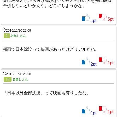
仮にあるとしたら逃げ場がないからどっかの国を先に吸収
合併しないといかんな。どこにしようかな。
5
pt
1
pt
2016/11/20 22:09
9
名無しさん
邦画で日本沈没って映画があったけどリアルだね。
1
pt
2
pt
2016/11/20 23:28
10
名無しさん
「日本以外全部沈没」って映画も有りしたな。
1
pt
1
pt