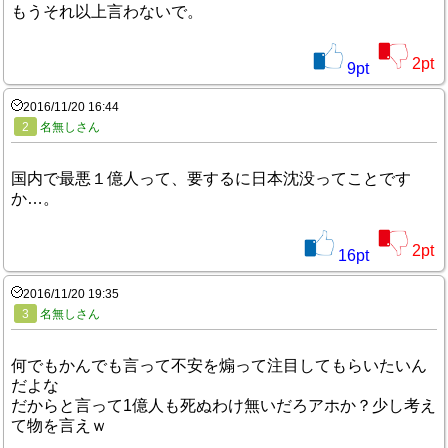
もうそれ以上言わないで。
2
pt
9
pt
2016/11/20 16:44
2
名無しさん
国内で最悪１億人って、要するに日本沈没ってことです
か…。
2
pt
16
pt
2016/11/20 19:35
3
名無しさん
何でもかんでも言って不安を煽って注目してもらいたいん
だよな
だからと言って1億人も死ぬわけ無いだろアホか？少し考え
て物を言えｗ