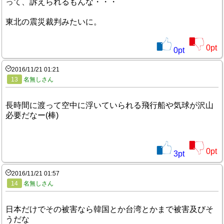
って、訴えられるもんな・・・
東北の震災裁判みたいに。
0
pt
0
pt
2016/11/21 01:21
13
名無しさん
長時間に渡って空中に浮いていられる飛行船や気球が沢山
必要だなー(棒)
0
pt
3
pt
2016/11/21 01:57
14
名無しさん
日本だけでその被害なら韓国とか台湾とかまで被害及びそ
うだな