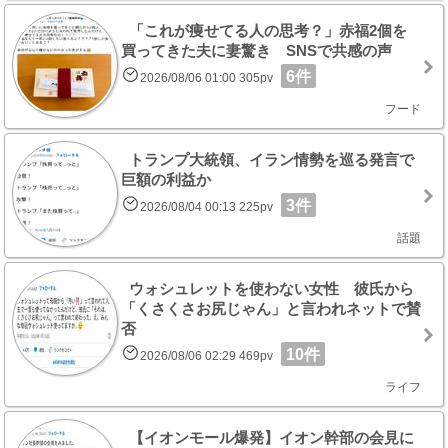
「これが痩せてる人の思考？」赤福2個を
買ってきた夫に妻驚き SNSで共感の声
6件
2026/08/06 01:00 305pv
フード
トランプ大統領、イラン情勢を巡る発言で
巨額の利益か
3件
2026/08/04 00:13 225pv
話題
ウォシュレットを使わない女性 彼氏から
「くさくさお尻じゃん」と言われネットで賛
否
10件
2026/08/06 02:29 469pv
ライフ
【イオンモール爆発】イオン幹部の会見に