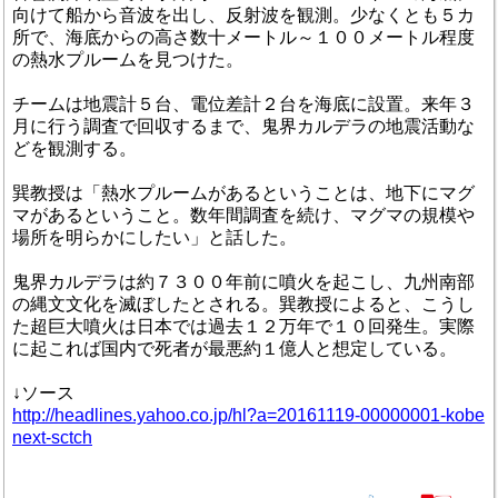
向けて船から音波を出し、反射波を観測。少なくとも５カ
所で、海底からの高さ数十メートル～１００メートル程度
の熱水プルームを見つけた。
チームは地震計５台、電位差計２台を海底に設置。来年３
月に行う調査で回収するまで、鬼界カルデラの地震活動な
どを観測する。
巽教授は「熱水プルームがあるということは、地下にマグ
マがあるということ。数年間調査を続け、マグマの規模や
場所を明らかにしたい」と話した。
鬼界カルデラは約７３００年前に噴火を起こし、九州南部
の縄文文化を滅ぼしたとされる。巽教授によると、こうし
た超巨大噴火は日本では過去１２万年で１０回発生。実際
に起これば国内で死者が最悪約１億人と想定している。
↓ソース
http://headlines.yahoo.co.jp/hl?a=20161119-00000001-kobe
next-sctch