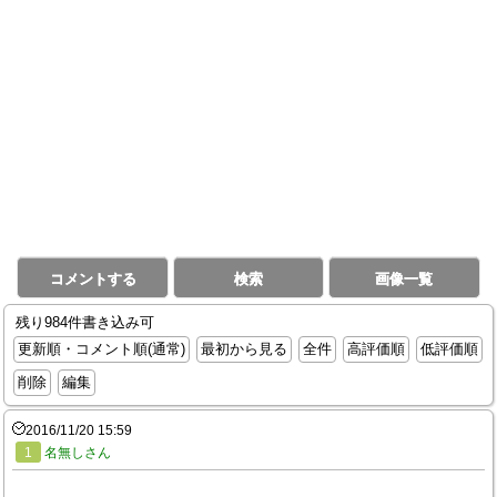
コメントする
検索
画像一覧
残り984件書き込み可
更新順・コメント順(通常)
最初から見る
全件
高評価順
低評価順
削除
編集
2016/11/20 15:59
1
名無しさん