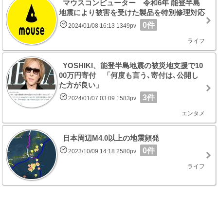
マウスコンピューター 令和6年 能登半島
地震により被害を受けた製品を特別修理対応
0件
2024/01/08 16:13 1349pv
ライフ
YOSHIKI、能登半島地震の被災地支援で10
00万円寄付 「何度も言う､寄付は､公開し
た方が良い」
3件
2024/01/07 03:09 1583pv
エンタメ
日本周辺M4.0以上の地震頻発
0件
2023/10/09 14:18 2580pv
ライフ