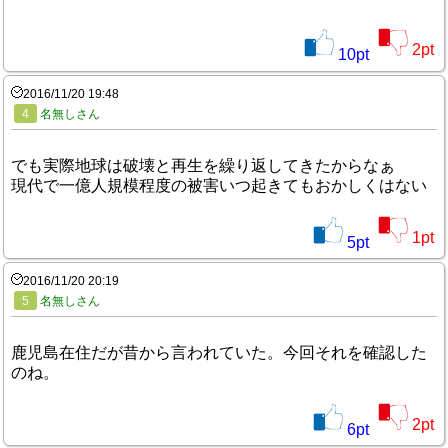
2
pt
10
pt
2016/11/20 19:48
4
名無しさん
でも実際地球は破壊と再生を繰り返してきたからなぁ
現代で一億人規模程度の被害いつ起きてもおかしくはない
1
pt
5
pt
2016/11/20 20:19
5
名無しさん
鹿児島在住だが昔から言われていた。今回それを確認した
のね。
2
pt
6
pt