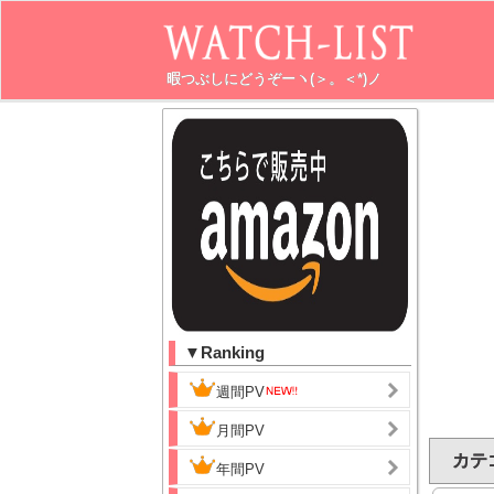
暇つぶしにどうぞーヽ(＞。＜*)ノ
▼Ranking
週間PV
月間PV
カテゴ
年間PV