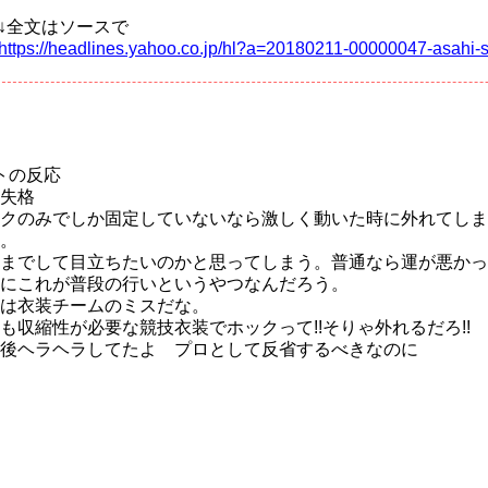
↓全文はソースで
https://headlines.yahoo.co.jp/hl?a=20180211-00000047-asahi-
トの反応
失格
クのみでしか固定していないなら激しく動いた時に外れてしま
。
までして目立ちたいのかと思ってしまう。普通なら運が悪かっ
にこれが普段の行いというやつなんだろう。
は衣装チームのミスだな。
も収縮性が必要な競技衣装でホックって!!そりゃ外れるだろ!!
後ヘラヘラしてたよ プロとして反省するべきなのに