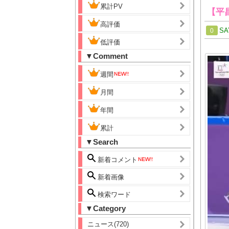
累計PV
【平
高評価
SA
0
低評価
▼Comment
週間
月間
年間
累計
▼Search
新着コメント
新着画像
検索ワード
▼Category
ニュース(720)