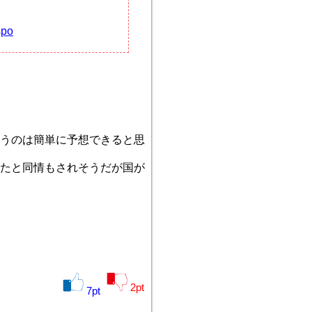
spo
うのは簡単に予想できると思
たと同情もされそうだが国が
2
pt
7
pt