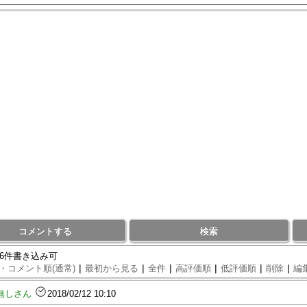
コメントする
検索
86件書き込み可
|
|
|
|
|
|
・コメント順(通常)
最初から見る
全件
高評価順
低評価順
削除
編
無しさん
2018/02/12 10:10