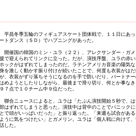
平昌冬季五輪のフィギュアスケート団体戦で、１１日にあっ
ートダンス（ＳＤ）でハプニングがあった。
開催国の韓国のミン・ユラ（２２）、アレクサンダー・ガメ
援で迎えられてリンクに立った。だが、演技序盤、ユラの赤い
ホックがはずれてしまったのだ。ラテンアメリカ音楽の陽気な
身を激しく動かす振り付けが続いたことで、何度も衣装がはだ
が、衣装がずり落ちそうになるのを手で防いだり、パートナー
はめようとしたりしながら、最後まで滑り切り、何とか事なき
９７点で１０チーム中９位だった。
聯合ニュースによると、ユラは「たぶん演技開始５秒で、は
部はずれてしまうと思った。演技中は背中のことでパニックに
とで頭がいっぱいだった」と振り返った。「来週も試合がある
ように気をつけたい」とガメリン。ユラは「個人戦に向けて、
話した。