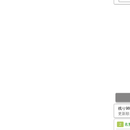
残り9
更新順
名
2