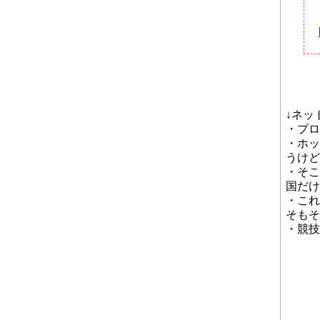
↓ネッ
・プロ
・ホッ
うけど
・そこ
国だけ
・これ
そもそ
・競技