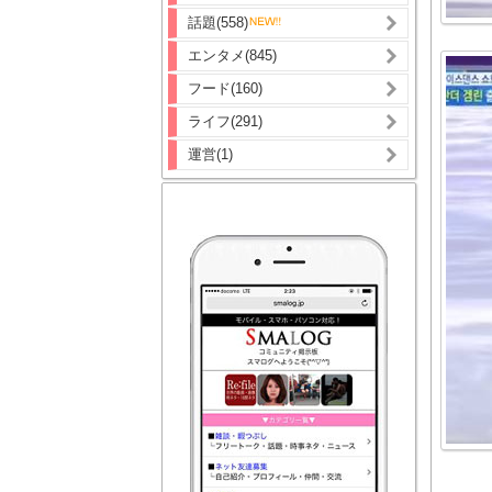
話題(558)
エンタメ(845)
フード(160)
ライフ(291)
運営(1)