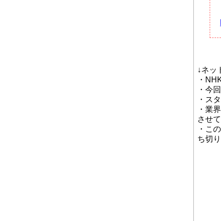
↓ネッ
・NH
・今回
・スタ
・業界
させて
・この
ち切り