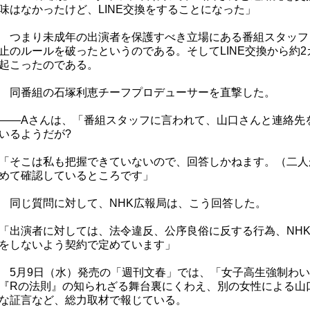
味はなかったけど、LINE交換をすることになった」
つまり未成年の出演者を保護すべき立場にある番組スタッフ
止のルールを破ったというのである。そしてLINE交換から約
起こったのである。
同番組の石塚利恵チーフプロデューサーを直撃した。
――Aさんは、「番組スタッフに言われて、山口さんと連絡先
いるようだが?
「そこは私も把握できていないので、回答しかねます。（二人
めて確認しているところです」
同じ質問に対して、NHK広報局は、こう回答した。
「出演者に対しては、法令違反、公序良俗に反する行為、NH
をしないよう契約で定めています」
5月9日（水）発売の「週刊文春」では、「女子高生強制わい
『Rの法則』の知られざる舞台裏にくわえ、別の女性による山
な証言など、総力取材で報じている。