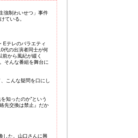
高生強制わいせつ」事件
続けている。
・Eテレのバラエティ
10代の出演者同士が何
以前から風紀が緩く
。そんな番組を舞台に
て、こんな疑問を口にし
を知ったのか”という
絡先交換は禁止』だか
換した。山口さんに興