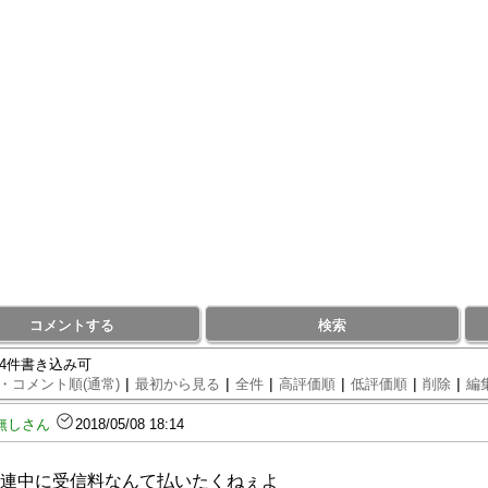
コメントする
検索
84件書き込み可
|
|
|
|
|
|
・コメント順(通常)
最初から見る
全件
高評価順
低評価順
削除
編
無しさん
2018/05/08 18:14
連中に受信料なんて払いたくねぇよ