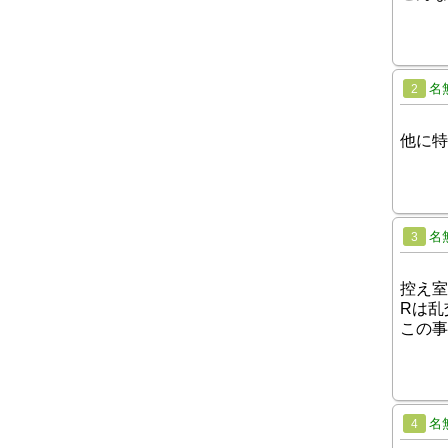
名
2
他に特
名
3
控え室
Rは乱
この事
名
4