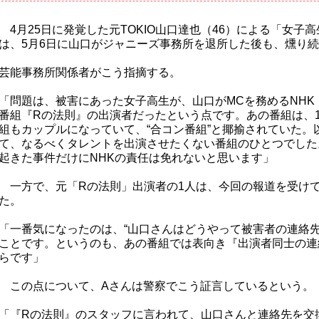
4月25日に発覚した元TOKIO山口達也（46）による「女子
は、5月6日に山口がジャニーズ事務所を退所した後も、燻り
芸能事務所関係者がこう指摘する。
「問題は、被害にあった女子高生が、山口がMCを務めるNHK
番組『Rの法則』の出演者だったという点です。あの番組は、
組もカップルになっていて、“合コン番組”と揶揄されていた。
て、なるべくタレントを出演させたくない番組のひとつでした
起きた事件だけにNHKの責任は免れないと思います」
一方で、元「Rの法則」出演者の1人は、今回の報道を受け
た。
「一番気になったのは、“山口さんはどうやって被害者の連絡先
ことです。というのも、あの番組では表向き『出演者同士の連
らです」
この点について、Aさんは警察でこう証言しているという。
「『Rの法則』のスタッフに言われて、山口さんと連絡先を交