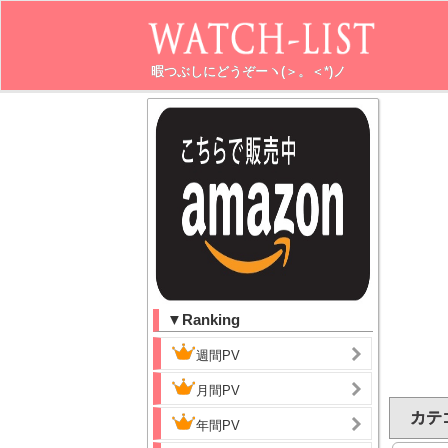
暇つぶしにどうぞーヽ(＞。＜*)ノ
▼Ranking
週間PV
月間PV
カテゴ
年間PV