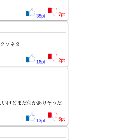
7
pt
38
pt
クソネタ
2
pt
16
pt
しいけどまだ何かありそうだ
6
pt
13
pt