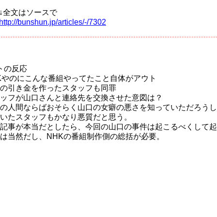
↓全文はソースで
http://bunshun.jp/articles/-/7302
トの反応
Kやのにこんな番組やってたこと自体がアウト
の引き金を作ったスタッフも同罪
ッフが山口さんと連絡先を交換させた意図は？
の人間ならばおそらく山口の女癖の悪さを知っていただろうし
いたスタッフもかなり悪質だと思う。
記事が本当だとしたら、今回の山口の事件は起こるべくして起
は当然だし、NHKの番組制作側の総括が必要。