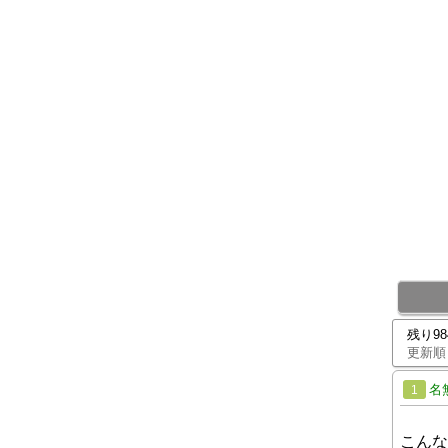
残り9
更新順
名
1
こんな