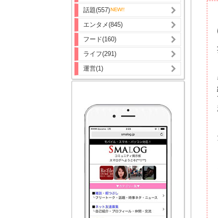
話題(557)
エンタメ(845)
フード(160)
ライフ(291)
運営(1)