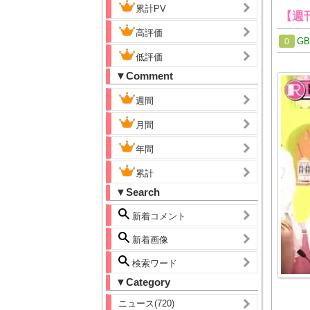
累計PV
【週
高評価
G
0
低評価
▼Comment
週間
月間
年間
累計
▼Search
新着コメント
新着画像
検索ワード
▼Category
ニュース(720)