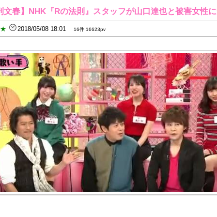
刊文春】NHK『Rの法則』スタッフが山口達也と被害女性
B★
2018/05/08 18:01
16件 16623pv