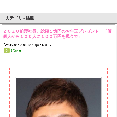
カテゴリ - 話題
ＺＯＺＯ前澤社長、総額１憶円のお年玉プレゼント 「僕
個人から１００人に１００万円を現金で」
10件 5601pv
2019/01/06 08:10
0
SAYA★