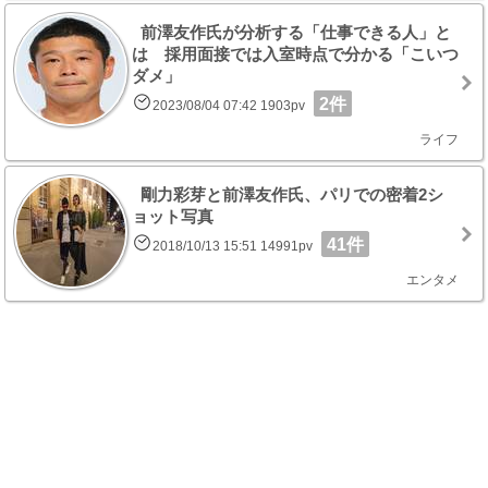
前澤友作氏が分析する「仕事できる人」と
は 採用面接では入室時点で分かる「こいつ
ダメ」
2件
2023/08/04 07:42 1903pv
ライフ
剛力彩芽と前澤友作氏、パリでの密着2シ
ョット写真
41件
2018/10/13 15:51 14991pv
エンタメ