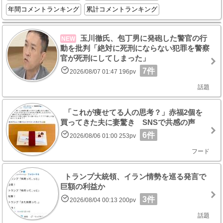
年間コメントランキング
累計コメントランキング
玉川徹氏、包丁男に発砲した警官の行
NEW
動を批判「絶対に死刑にならない犯罪を警察
官が死刑にしてしまった」
7件
2026/08/07 01:47 196pv
話題
「これが痩せてる人の思考？」赤福2個を
買ってきた夫に妻驚き SNSで共感の声
6件
2026/08/06 01:00 253pv
フード
トランプ大統領、イラン情勢を巡る発言で
巨額の利益か
3件
2026/08/04 00:13 200pv
話題