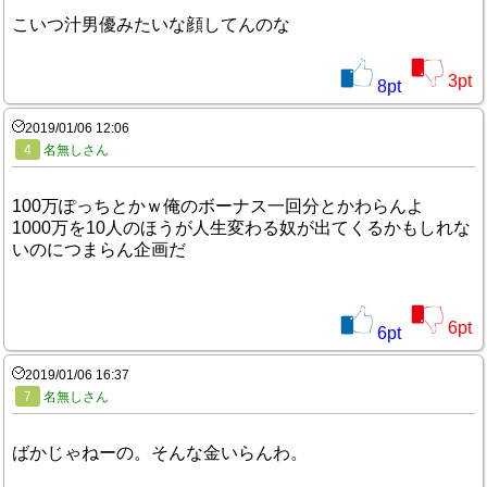
こいつ汁男優みたいな顔してんのな
3
pt
8
pt
2019/01/06 12:06
4
名無しさん
100万ぽっちとかｗ俺のボーナス一回分とかわらんよ
1000万を10人のほうが人生変わる奴が出てくるかもしれな
いのにつまらん企画だ
6
pt
6
pt
2019/01/06 16:37
7
名無しさん
ばかじゃねーの。そんな金いらんわ。