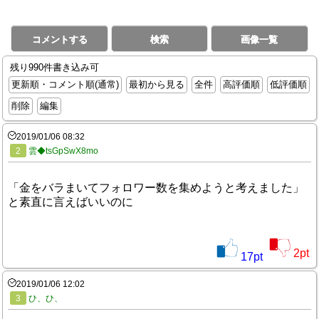
コメントする
検索
画像一覧
残り990件書き込み可
更新順・コメント順(通常)
最初から見る
全件
高評価順
低評価順
削除
編集
2019/01/06 08:32
2
雲◆tsGpSwX8mo
「金をバラまいてフォロワー数を集めようと考えました」
と素直に言えばいいのに
2
pt
17
pt
2019/01/06 12:02
3
ひ、ひ、