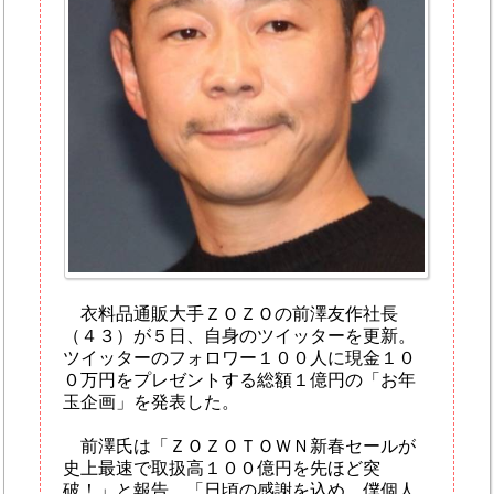
衣料品通販大手ＺＯＺＯの前澤友作社長
（４３）が５日、自身のツイッターを更新。
ツイッターのフォロワー１００人に現金１０
０万円をプレゼントする総額１億円の「お年
玉企画」を発表した。
前澤氏は「ＺＯＺＯＴＯＷＮ新春セールが
史上最速で取扱高１００億円を先ほど突
破！」と報告。「日頃の感謝を込め、僕個人