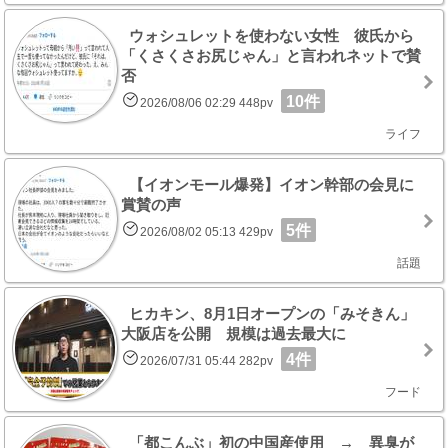
ウォシュレットを使わない女性 彼氏から
「くさくさお尻じゃん」と言われネットで賛
否
10件
2026/08/06 02:29 448pv
ライフ
【イオンモール爆発】イオン幹部の会見に
賞賛の声
5件
2026/08/02 05:13 429pv
話題
ヒカキン、8月1日オープンの「みそきん」
大阪店を公開 規模は過去最大に
4件
2026/07/31 05:44 282pv
フード
「都こんぶ」初の中国産使用 → 異臭が