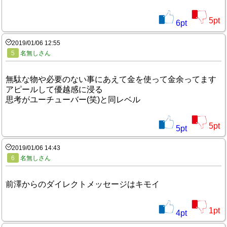
5
pt
6
pt
2019/01/06 12:55
5
名無しさん
無駄な物や必要のない事にあえて金を使って金余ってます
アピールして優越感に浸る
思考がユーチューバー(笑)と同レベル
5
pt
5
pt
2019/01/06 14:43
6
名無しさん
前澤からのダイレクトメッセージはキモイ
1
pt
4
pt