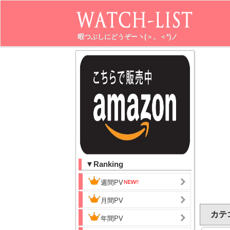
暇つぶしにどうぞーヽ(＞。＜*)ノ
▼Ranking
週間PV
月間PV
カテゴ
年間PV