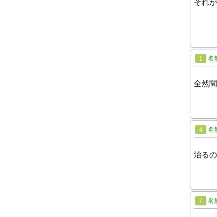
それが
名
1
全然関
名
4
治るの
名
7