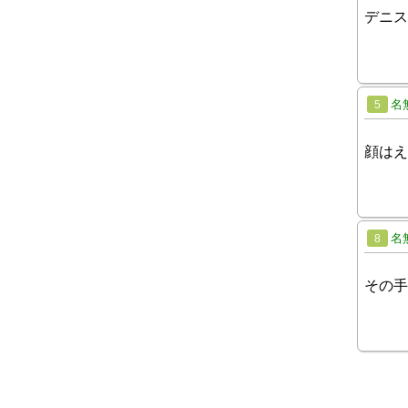
デニス
名
5
顔はえ
名
8
その手