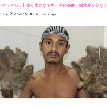
ングラデシュ】体が木になる男、手術失敗→樹木化が足な
IKO★
2019/01/26 00:34
10件 5623pv