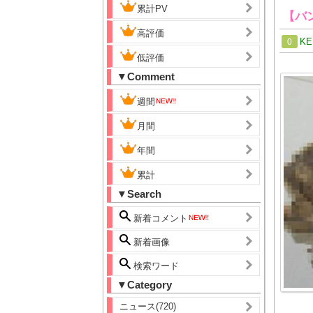
累計PV
【バ
高評価
KE
0
低評価
▼Comment
週間
月間
年間
累計
▼Search
新着コメント
新着画像
検索ワード
▼Category
ニュース(720)