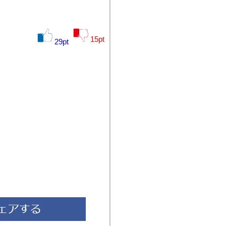
15
pt
29
pt