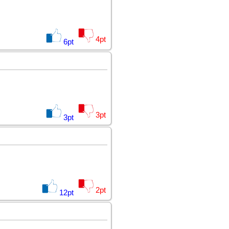
4
pt
6
pt
3
pt
3
pt
2
pt
12
pt