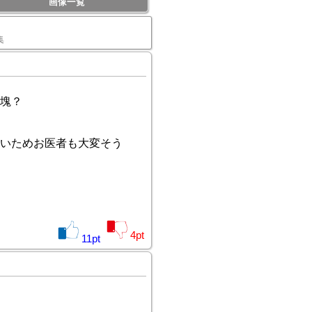
画像一覧
集
塊？
いためお医者も大変そう
4
pt
11
pt