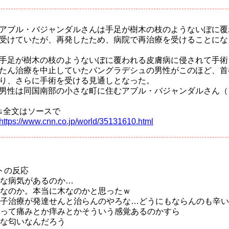
アブル・バジャンダルさんは手足が樹木の枝のようないぼに覆
受けていたが、再発したため、病院で再治療を受けることにな
手足が樹木の枝のようないぼに覆われる皮膚病に侵されて手術
たん治療を中止していたバングラデシュの男性がこのほど、首
り、さらに手術を受ける見通しとなった。
男性は同国南部の小さな町に住むアブル・バジャンダルさん（
↓全文はソースで
https://www.cnn.co.jp/world/35131610.html
トの反応
な病気があるのか…
なのか。本当に木なのかと思ったｗ
子治療が発達せんと治らんのやろな…どうにもならんのも辛い
って痛みとか痒みとかそういう感覚あるのかすら
な匂いなんだろう