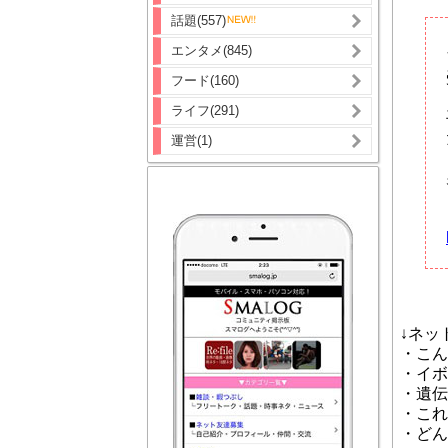
話題(557)
エンタメ(845)
フード(160)
ライフ(291)
運営(1)
↓ネッ
・こん
・イボ
・遺伝
・これ
・どん