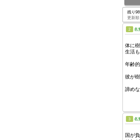
残り9
更新順
名
2
体に樹
生活も
年齢的
彼が樹
諦めな
名
3
国が負