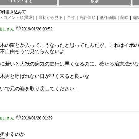
コメントする
検索
89件書き込み可
|
|
|
|
|
|
・コメント順(通常)
最初から見る
全件
高評価順
低評価順
削除
編
無しさん
2019/01/26 00:52
木の菌とか入ってこうなったと思ってたんだが、これはイボの
不自由そうで見てらんないよ
に若いと大抵の病気の進行は早くなるのに、確たる治療法がな
木男と呼ばれない日が早く来ると良いな
いで元の姿を取り戻してください！
無しさん
2019/01/26 01:39
担するのか