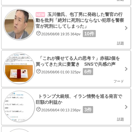
玉川徹氏、包丁男に発砲した警官の行
NEW
動を批判「絶対に死刑にならない犯罪を警察
官が死刑にしてしまった」
10件
2026/08/08 19:35 364pv
話題
「これが痩せてる人の思考？」赤福2個を
買ってきた夫に妻驚き SNSで共感の声
6件
2026/08/06 01:00 325pv
フード
トランプ大統領、イラン情勢を巡る発言で
巨額の利益か
3件
2026/08/04 00:13 236pv
話題