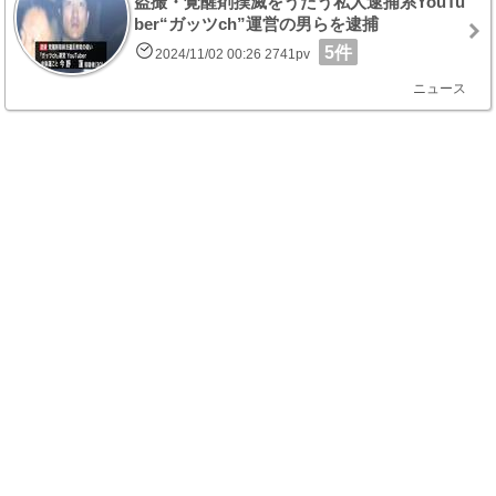
盗撮・覚醒剤撲滅をうたう私人逮捕系YouTu
ber“ガッツch”運営の男らを逮捕
5件
2024/11/02 00:26 2741pv
ニュース