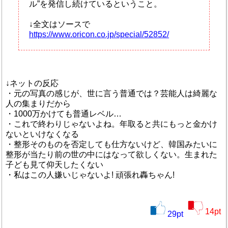
ル”を発信し続けているということ。
↓全文はソースで
https://www.oricon.co.jp/special/52852/
↓ネットの反応
・元の写真の感じが、世に言う普通では？芸能人は綺麗な
人の集まりだから
・1000万かけても普通レベル…
・これで終わりじゃないよね。年取ると共にもっと金かけ
ないといけなくなる
・整形そのものを否定しても仕方ないけど、韓国みたいに
整形が当たり前の世の中にはなって欲しくない。生まれた
子ども見て仰天したくない
・私はこの人嫌いじゃないよ! 頑張れ轟ちゃん!
14
pt
29
pt