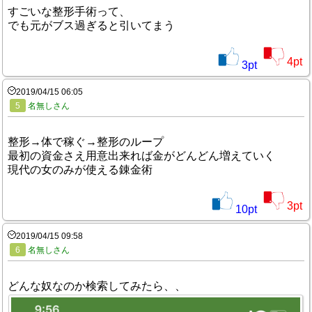
すごいな整形手術って、
でも元がブス過ぎると引いてまう
4
pt
3
pt
2019/04/15 06:05
5
名無しさん
整形→体で稼ぐ→整形のループ
最初の資金さえ用意出来れば金がどんどん増えていく
現代の女のみが使える錬金術
3
pt
10
pt
2019/04/15 09:58
6
名無しさん
どんな奴なのか検索してみたら、、