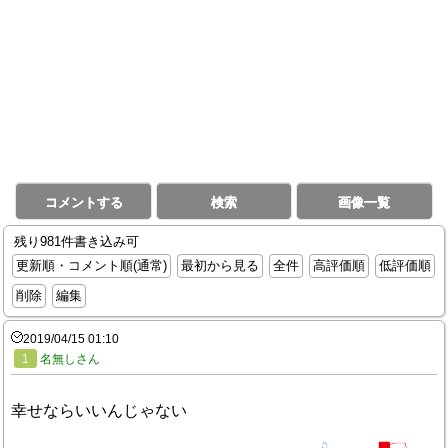
コメントする
検索
画像一覧
残り981件書き込み可
更新順・コメント順(通常)
最初から見る
全件
高評価順
低評価順
削除
編集
2019/04/15 01:10
1
名無しさん
幸せならいいんじゃない