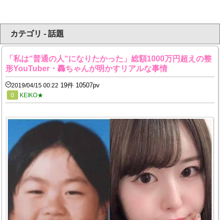
カテゴリ - 話題
「私は“普通の人“になりたかった」総額1000万円超えの整
形YouTuber・轟ちゃんが明かすリアルな事情
19件 10507pv
2019/04/15 00:22
0
KEIKO★