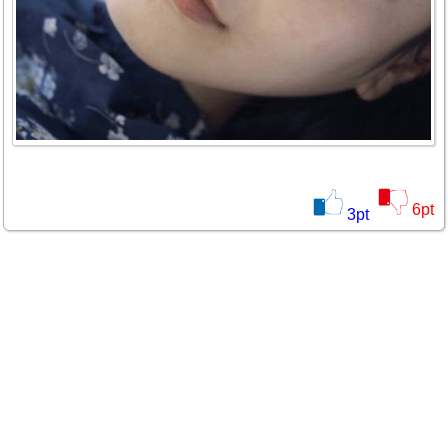
6
pt
3
pt