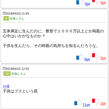
3
pt
3
pt
2019/04/15 11:45
9
名無しさん
五体満足に生んだのに、整形で１０００万以上とか両親の
心中はいかがなものか？
子供を生んだら、その時親の気持ちを知るんだろうな。
2
pt
6
pt
2019/04/15 12:53
10
名無しさん
>>9
子供はブスという罠
2
pt
11
pt