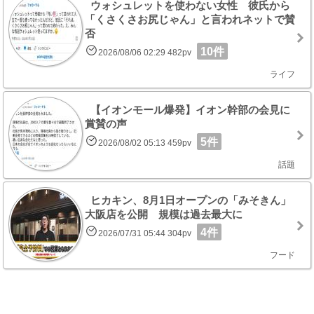
ウォシュレットを使わない女性 彼氏から
「くさくさお尻じゃん」と言われネットで賛
否
10件
2026/08/06 02:29 482pv
ライフ
【イオンモール爆発】イオン幹部の会見に
賞賛の声
5件
2026/08/02 05:13 459pv
話題
ヒカキン、8月1日オープンの「みそきん」
大阪店を公開 規模は過去最大に
4件
2026/07/31 05:44 304pv
フード