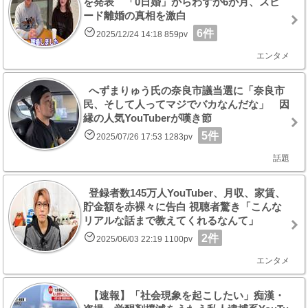
を発表 「0日婚」からわずか6か月、スピ
ード離婚の真相を激白
6件
2025/12/24 14:18 859pv
エンタメ
へずまりゅう氏の奈良市議当選に「奈良市
民、そして人ってマジでバカなんだな」 因
縁の人気YouTuberが嘆き節
5件
2025/07/26 17:53 1283pv
話題
登録者数145万人YouTuber、月収、家賃、
貯金額を赤裸々に告白 視聴者驚き「こんな
リアルな話まで教えてくれるなんて」
2件
2025/06/03 22:19 1100pv
エンタメ
【速報】「社会現象を起こしたい」痴漢・