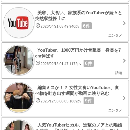
美容、大食い、家族系のYouTuberが続々と
突然収益停止に
6件
2026/04/21 03:49 940pv
エンタメ
YouTuber、1000万円かけ骨延長 身長を7
cm伸ばす
6件
2026/02/18 01:47 1172pv
話題
編集ミスか！？ 女性大食いYouTuber、食
べ物を吐き出す瞬間が動画に映り込む
9件
2025/12/30 00:05 1089pv
エンタメ
人気YouTuberヒカル、進撃のノアとの離婚