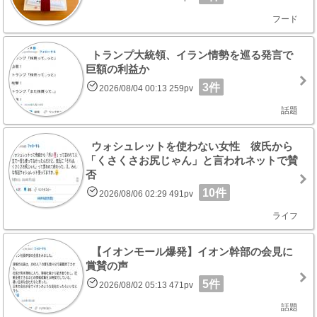
フード
トランプ大統領、イラン情勢を巡る発言で
巨額の利益か
3件
2026/08/04 00:13 259pv
話題
ウォシュレットを使わない女性 彼氏から
「くさくさお尻じゃん」と言われネットで賛
否
10件
2026/08/06 02:29 491pv
ライフ
【イオンモール爆発】イオン幹部の会見に
賞賛の声
5件
2026/08/02 05:13 471pv
話題