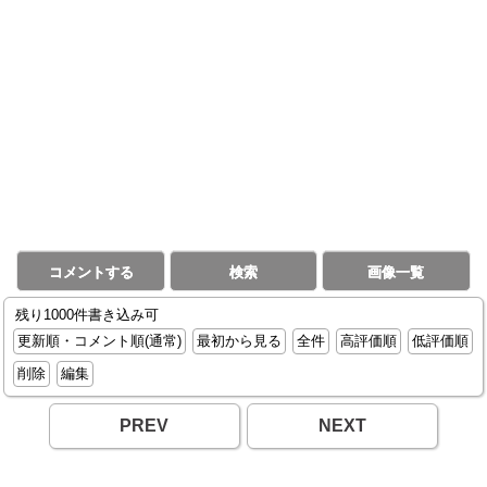
コメントする
検索
画像一覧
残り1000件書き込み可
更新順・コメント順(通常)
最初から見る
全件
高評価順
低評価順
削除
編集
PREV
NEXT