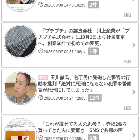
2件
2026/08/09 14:48 182pv
話題
「プチプチ」の製造会社、川上産業が「プ
チプチ株式会社」に10月1日より社名変更
へ。創業58年で初めての変更。
1件
2026/08/07 09:51 108pv
話題
玉川徹氏、包丁男に発砲した警官の行
NEW
動を批判「絶対に死刑にならない犯罪を警察
官が死刑にしてしまった」
12件
2026/08/09 14:24 429pv
話題
「これが痩せてる人の思考？」赤福2個を
買ってきた夫に妻驚き SNSで共感の声
6件
2026/08/06 01:00 355pv