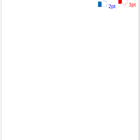
3
pt
2
pt