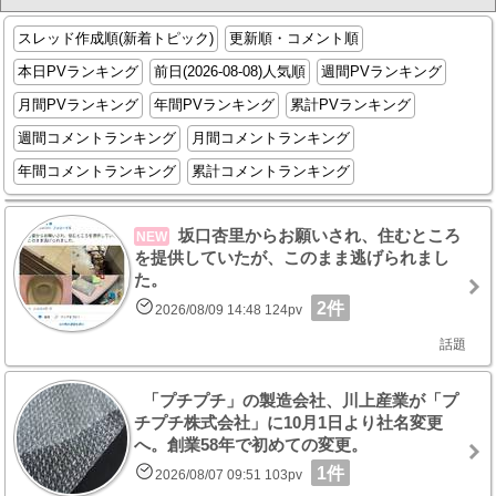
スレッド作成順(新着トピック)
更新順・コメント順
本日PVランキング
前日(2026-08-08)人気順
週間PVランキング
月間PVランキング
年間PVランキング
累計PVランキング
週間コメントランキング
月間コメントランキング
年間コメントランキング
累計コメントランキング
坂口杏里からお願いされ、住むところ
NEW
を提供していたが、このまま逃げられまし
た。
2件
2026/08/09 14:48 124pv
話題
「プチプチ」の製造会社、川上産業が「プ
チプチ株式会社」に10月1日より社名変更
へ。創業58年で初めての変更。
1件
2026/08/07 09:51 103pv