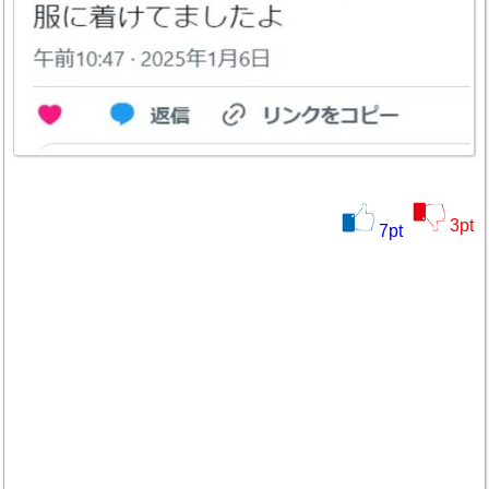
3
pt
7
pt