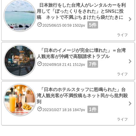
日本旅行をした台湾人がレンタルカーを利
用して「ぼったくりをされた」とSNSに投
稿 ネットで不満ぶちまけたら袋だたきに
5件
2025/06/15 00:59 1502pv
ライフ
「日本のイメージが完全に壊れた」＝台湾
人観光客が沖縄で高額請求トラブル
7件
2024/09/18 21:41 1512pv
ライフ
「日本のホテルスタッフに怒鳴られた」台
湾人観光客が不満投稿もネット民から批判殺
到
1件
2023/10/27 18:16 1847pv
ライフ