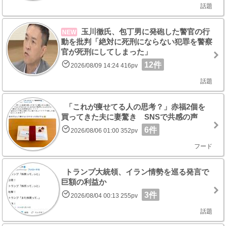
話題
玉川徹氏、包丁男に発砲した警官の行
NEW
動を批判「絶対に死刑にならない犯罪を警察
官が死刑にしてしまった」
12件
2026/08/09 14:24 416pv
話題
「これが痩せてる人の思考？」赤福2個を
買ってきた夫に妻驚き SNSで共感の声
6件
2026/08/06 01:00 352pv
フード
トランプ大統領、イラン情勢を巡る発言で
巨額の利益か
3件
2026/08/04 00:13 255pv
話題