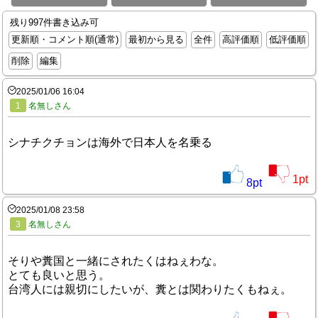
残り997件書き込み可
更新順・コメント順(通常)
最初から見る
全件
高評価順
低評価順
削除
編集
2025/01/06 16:04
1
名無しさん
シナチクチョンは海外で日本人を名乗る
1
pt
8
pt
2025/01/08 23:58
3
名無しさん
そりや糞国と一緒にされたくはねぇわな。
とても良いと思う。
台湾人には親切にしたいが、糞とは関わりたくもねぇ。