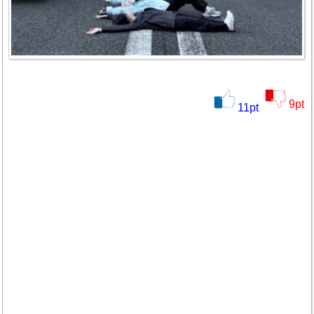
9
pt
11
pt