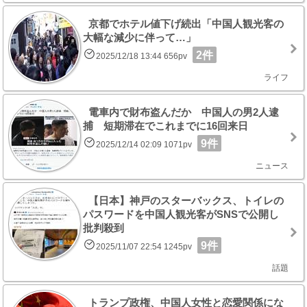
京都でホテル値下げ続出「中国人観光客の
大幅な減少に伴って…」
2件
2025/12/18 13:44 656pv
ライフ
電車内で財布盗んだか 中国人の男2人逮
捕 短期滞在でこれまでに16回来日
9件
2025/12/14 02:09 1071pv
ニュース
【日本】神戸のスターバックス、トイレの
パスワードを中国人観光客がSNSで公開し
批判殺到
9件
2025/11/07 22:54 1245pv
話題
トランプ政権、中国人女性と恋愛関係にな