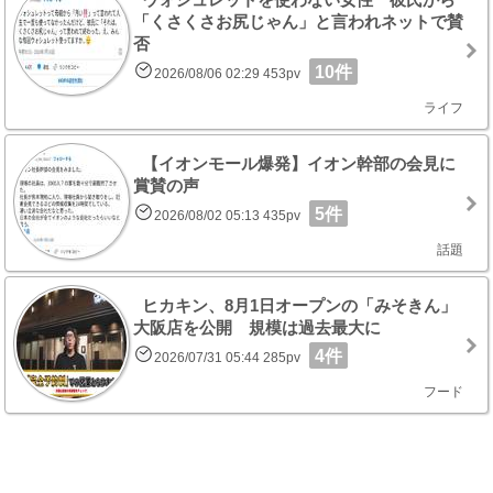
「くさくさお尻じゃん」と言われネットで賛
否
10件
2026/08/06 02:29 453pv
ライフ
【イオンモール爆発】イオン幹部の会見に
賞賛の声
5件
2026/08/02 05:13 435pv
話題
ヒカキン、8月1日オープンの「みそきん」
大阪店を公開 規模は過去最大に
4件
2026/07/31 05:44 285pv
フード