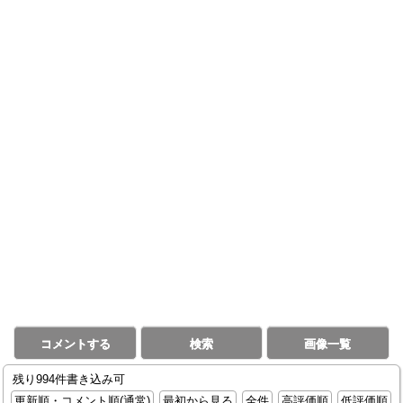
コメントする
検索
画像一覧
残り994件書き込み可
更新順・コメント順(通常)
最初から見る
全件
高評価順
低評価順