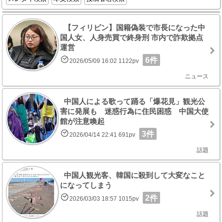
【フィリピン】国籍偽装で市長になった中
国人女、人身売買で終身刑 市内で詐欺拠点
運営
6件
2026/05/09 16:02 1122pv
ニュース
中国人による歌って踊る「爆花見」観光公
害に発展も 迷惑行為に住民困惑 中国大使
館が注意喚起
3件
2026/04/14 22:41 691pv
話題
中国人観光客、韓国に殺到して大変なこと
になってしまう
2件
2026/03/03 18:57 1015pv
話題