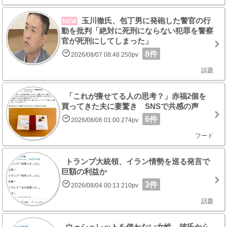
玉川徹氏、包丁男に発砲した警官の行
NEW
動を批判「絶対に死刑にならない犯罪を警察
官が死刑にしてしまった」
8件
2026/08/07 08:48 250pv
話題
「これが痩せてる人の思考？」赤福2個を
買ってきた夫に妻驚き SNSで共感の声
6件
2026/08/06 01:00 274pv
フード
トランプ大統領、イラン情勢を巡る発言で
巨額の利益か
3件
2026/08/04 00:13 210pv
話題
ウォシュレットを使わない女性 彼氏から