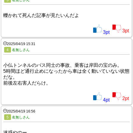
3
名無しさん
轢かれて死んだ記事が見たいんだよ
3
pt
3
pt
2025/04/19 15:31
4
名無しさん
小仏トンネルのバス同士の事故、乗客は岸田の宝のみ。
5時間ほど通行止めになったから車は全く動いていない状態
だな。
前後左右害人だらけ。
2
pt
4
pt
2025/04/19 16:56
5
名無しさん
迷惑やのー、