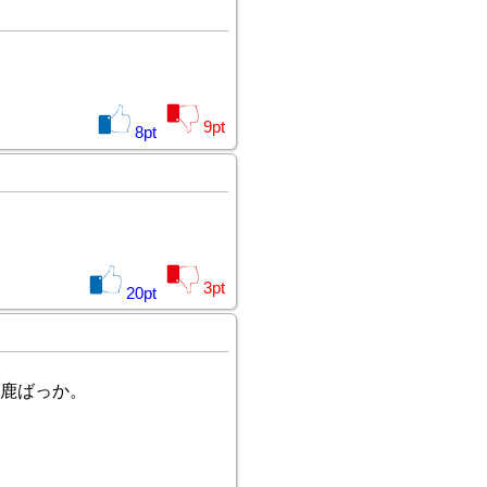
9
pt
8
pt
3
pt
20
pt
馬鹿ばっか。