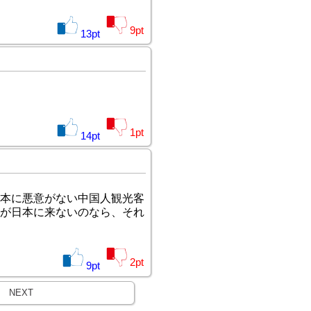
9
pt
13
pt
1
pt
14
pt
本に悪意がない中国人観光客
が日本に来ないのなら、それ
2
pt
9
pt
NEXT