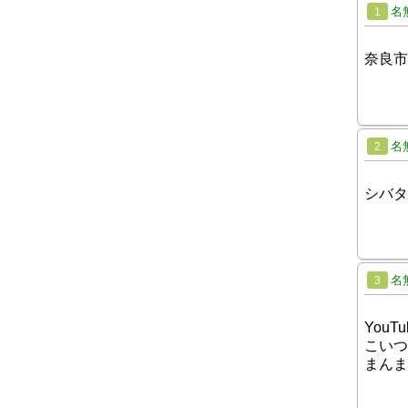
名
1
奈良市
名
2
シバタ
名
3
You
こいつ
まんま