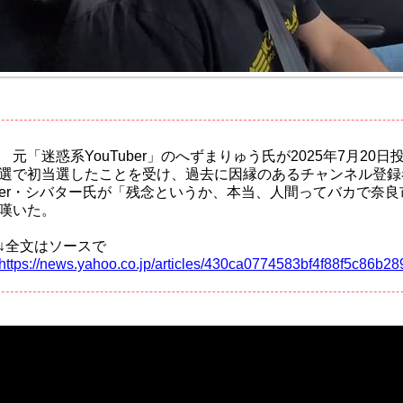
元「迷惑系YouTuber」のへずまりゅう氏が2025年7月20
選で初当選したことを受け、過去に因縁のあるチャンネル登録者数
er・シバター氏が「残念というか、本当、人間ってバカで奈
嘆いた。
↓全文はソースで
https://news.yahoo.co.jp/articles/430ca0774583bf4f88f5c86b