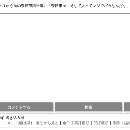
コメントする
検索
95件書き込み可
|
|
|
|
|
|
・コメント順(通常)
最初から見る
全件
高評価順
低評価順
削除
編