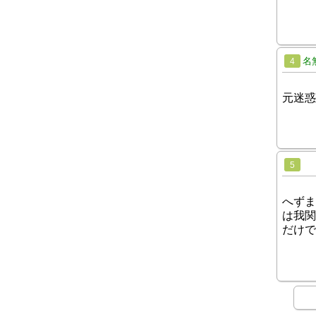
名
4
元迷惑
5
へずま
は我関
だけで