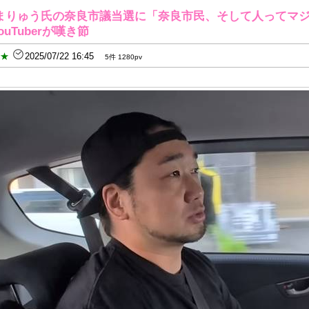
まりゅう氏の奈良市議当選に「奈良市民、そして人ってマ
ouTuberが嘆き節
B★
2025/07/22 16:45
5件 1280pv