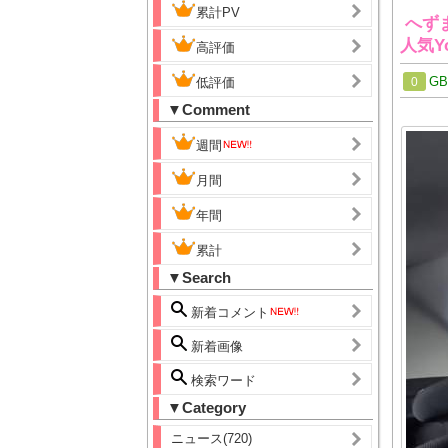
累計PV
へず
人気Y
高評価
G
低評価
0
▼Comment
週間
月間
年間
累計
▼Search
新着コメント
新着画像
検索ワード
▼Category
ニュース(720)