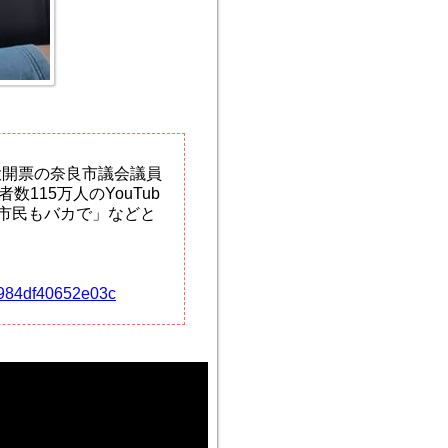
日投開票の奈良市議会議員
115万人のYouTub
良市民もバカで」などと
28984df40652e03c