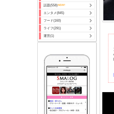
話題(558)
エンタメ(845)
フード(160)
ライフ(291)
運営(1)