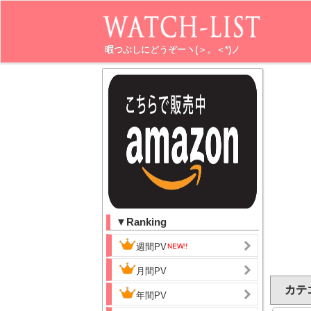
暇つぶしにどうぞーヽ(＞。＜*)ノ
▼Ranking
週間PV
月間PV
カテゴ
年間PV