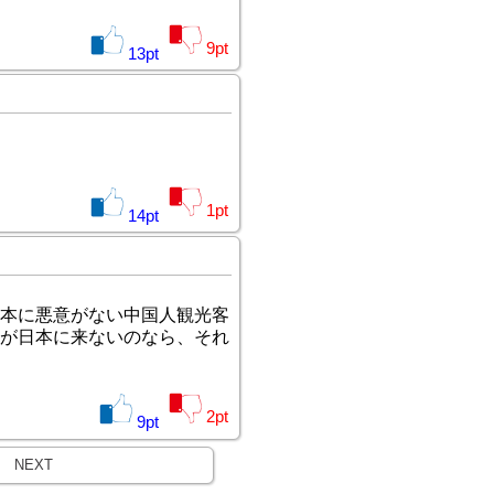
9
pt
13
pt
1
pt
14
pt
本に悪意がない中国人観光客
が日本に来ないのなら、それ
2
pt
9
pt
NEXT