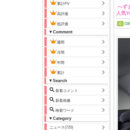
累計PV
へず
人気Y
高評価
G
低評価
0
▼Comment
週間
月間
年間
累計
▼Search
新着コメント
新着画像
検索ワード
▼Category
ニュース(720)