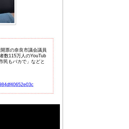
日投開票の奈良市議会議員
115万人のYouTub
良市民もバカで」などと
28984df40652e03c