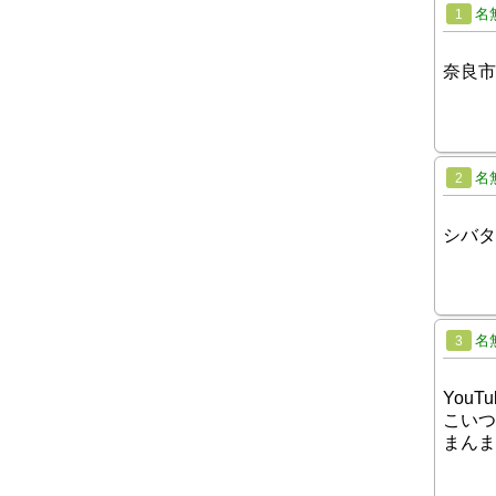
名
1
奈良市
名
2
シバタ
名
3
You
こいつ
まんま