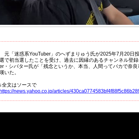
元「迷惑系YouTuber」のへずまりゅう氏が2025年7月20
選で初当選したことを受け、過去に因縁のあるチャンネル登録者数
er・シバター氏が「残念というか、本当、人間ってバカで奈
嘆いた。
↓全文はソースで
https://news.yahoo.co.jp/articles/430ca0774583bf4f88f5c86b