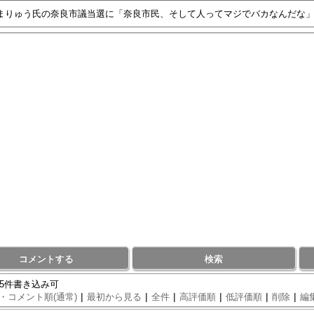
コメントする
検索
95件書き込み可
|
|
|
|
|
|
・コメント順(通常)
最初から見る
全件
高評価順
低評価順
削除
編