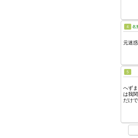
名
4
元迷惑
5
へずま
は我関
だけで