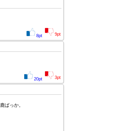
9
pt
8
pt
3
pt
20
pt
馬鹿ばっか。