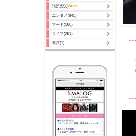
話題(558)
エンタメ(845)
フード(160)
ライフ(291)
運営(1)