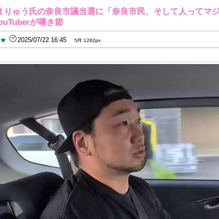
まりゅう氏の奈良市議当選に「奈良市民、そして人ってマ
ouTuberが嘆き節
B★
2025/07/22 16:45
5件 1282pv