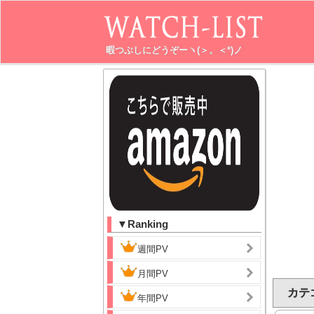
暇つぶしにどうぞーヽ(＞。＜*)ノ
▼Ranking
週間PV
月間PV
カテゴ
年間PV