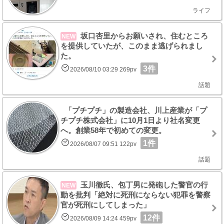
ライフ
坂口杏里からお願いされ、住むところ
NEW
を提供していたが、このまま逃げられまし
た。
3件
2026/08/10 03:29 269pv
話題
「プチプチ」の製造会社、川上産業が「プ
チプチ株式会社」に10月1日より社名変更
へ。創業58年で初めての変更。
1件
2026/08/07 09:51 122pv
話題
玉川徹氏、包丁男に発砲した警官の行
NEW
動を批判「絶対に死刑にならない犯罪を警察
官が死刑にしてしまった」
12件
2026/08/09 14:24 459pv