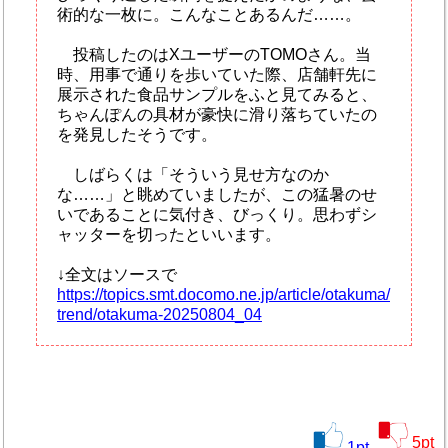
術的な一枚に。こんなことあるんだ……。
投稿したのはXユーザーのTOMOさん。当
時、用事で通りを歩いていた際、店舗軒先に
展示された食品サンプルをふと見てみると、
ちゃんぽんの具材が豪快に滑り落ちていたの
を発見したそうです。
しばらくは「そういう見せ方なのか
な……」と眺めていましたが、この猛暑のせ
いであることに気付き、びっくり。思わずシ
ャッターを切ったといいます。
↓全文はソースで
https://topics.smt.docomo.ne.jp/article/otakuma/
trend/otakuma-20250804_04
5
pt
1
pt