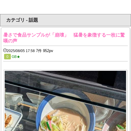
カテゴリ - 話題
暑さで食品サンプルが「崩壊」 猛暑を象徴する一枚に驚
嘆の声
7件 952pv
2025/08/05 17:58
0
GB★