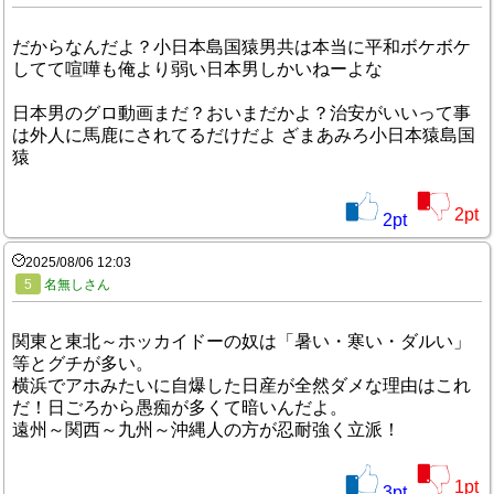
だからなんだよ？小日本島国猿男共は本当に平和ボケボケ
してて喧嘩も俺より弱い日本男しかいねーよな
日本男のグロ動画まだ？おいまだかよ？治安がいいって事
は外人に馬鹿にされてるだけだよ ざまあみろ小日本猿島国
猿
2
pt
2
pt
2025/08/06 12:03
5
名無しさん
関東と東北～ホッカイドーの奴は「暑い・寒い・ダルい」
等とグチが多い。
横浜でアホみたいに自爆した日産が全然ダメな理由はこれ
だ！日ごろから愚痴が多くて暗いんだよ。
遠州～関西～九州～沖縄人の方が忍耐強く立派！
1
pt
3
pt