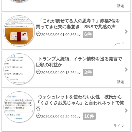
話題
「これが痩せてる人の思考？」赤福2個を
買ってきた夫に妻驚き SNSで共感の声
6件
2026/08/06 01:00 363pv
フード
トランプ大統領、イラン情勢を巡る発言で
巨額の利益か
3件
2026/08/04 00:13 264pv
話題
ウォシュレットを使わない女性 彼氏から
「くさくさお尻じゃん」と言われネットで賛
否
10件
2026/08/06 02:29 496pv
ライフ