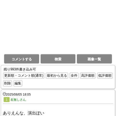
コメントする
検索
画像一覧
残り993件書き込み可
更新順・コメント順(通常)
最初から見る
全件
高評価順
低評価順
削除
編集
2025/08/05 18:05
1
名無しさん
ありえんな、演出ぽい