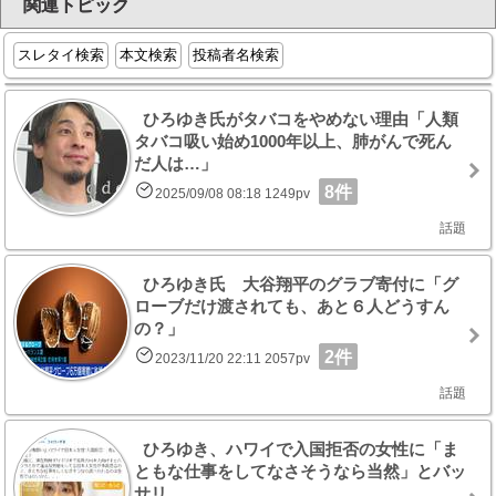
関連トピック
スレタイ検索
本文検索
投稿者名検索
ひろゆき氏がタバコをやめない理由「人類
タバコ吸い始め1000年以上、肺がんで死ん
だ人は…」
8件
2025/09/08 08:18 1249pv
話題
ひろゆき氏 大谷翔平のグラブ寄付に「グ
ローブだけ渡されても、あと６人どうすん
の？」
2件
2023/11/20 22:11 2057pv
話題
ひろゆき、ハワイで入国拒否の女性に「ま
ともな仕事をしてなさそうなら当然」とバッ
サリ