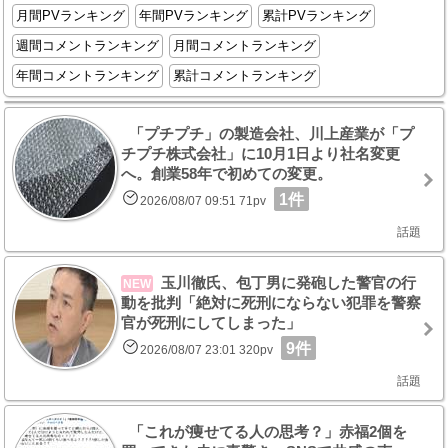
月間PVランキング
年間PVランキング
累計PVランキング
週間コメントランキング
月間コメントランキング
年間コメントランキング
累計コメントランキング
「プチプチ」の製造会社、川上産業が「プ
チプチ株式会社」に10月1日より社名変更
へ。創業58年で初めての変更。
1件
2026/08/07 09:51 71pv
話題
玉川徹氏、包丁男に発砲した警官の行
NEW
動を批判「絶対に死刑にならない犯罪を警察
官が死刑にしてしまった」
9件
2026/08/07 23:01 320pv
話題
「これが痩せてる人の思考？」赤福2個を