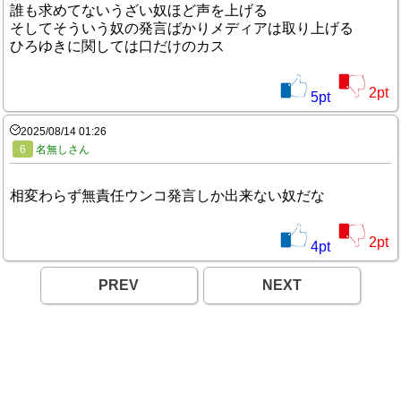
誰も求めてないうざい奴ほど声を上げる
そしてそういう奴の発言ばかりメディアは取り上げる
ひろゆきに関しては口だけのカス
2
pt
5
pt
2025/08/14 01:26
6
名無しさん
相変わらず無責任ウンコ発言しか出来ない奴だな
2
pt
4
pt
PREV
NEXT