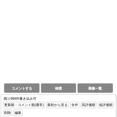
コメントする
検索
画像一覧
残り994件書き込み可
更新順・コメント順(通常)
最初から見る
全件
高評価順
低評価順
削除
編集