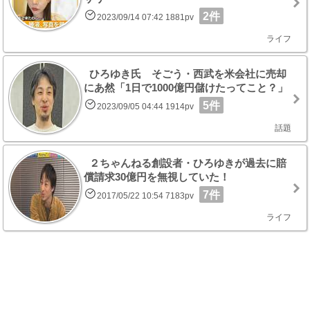
2件
2023/09/14 07:42 1881pv
ライフ
ひろゆき氏 そごう・西武を米会社に売却
にあ然「1日で1000億円儲けたってこと？」
5件
2023/09/05 04:44 1914pv
話題
２ちゃんねる創設者・ひろゆきが過去に賠
償請求30億円を無視していた！
7件
2017/05/22 10:54 7183pv
ライフ