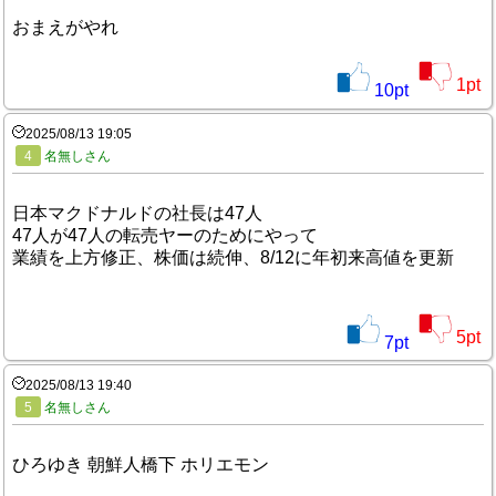
おまえがやれ
1
pt
10
pt
2025/08/13 19:05
4
名無しさん
日本マクドナルドの社長は47人
47人が47人の転売ヤーのためにやって
業績を上方修正、株価は続伸、8/12に年初来高値を更新
5
pt
7
pt
2025/08/13 19:40
5
名無しさん
ひろゆき 朝鮮人橋下 ホリエモン