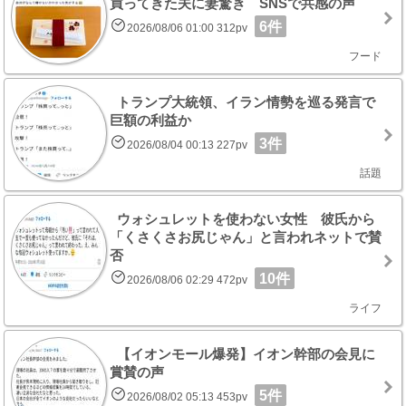
買ってきた夫に妻驚き SNSで共感の声
6件
2026/08/06 01:00 312pv
フード
トランプ大統領、イラン情勢を巡る発言で
巨額の利益か
3件
2026/08/04 00:13 227pv
話題
ウォシュレットを使わない女性 彼氏から
「くさくさお尻じゃん」と言われネットで賛
否
10件
2026/08/06 02:29 472pv
ライフ
【イオンモール爆発】イオン幹部の会見に
賞賛の声
5件
2026/08/02 05:13 453pv