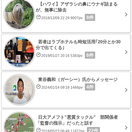
【ハワイ】アザラシの鼻にウナギ詰まる
が、無事に除去
8件
2018/12/09 22:29 9007pv
若者はラブホテルも時短活用｢20分とか30
分で出てくる｣
6件
2019/01/27 20:16 5383pv
東谷義和（ガーシー）氏からメッセージ
4件
2024/01/14 09:18 1466pv
日大アメフト”悪質タックル” 部関係者
「監督の指示」だったと話す
22件
2018/05/23 06:49 11872pv