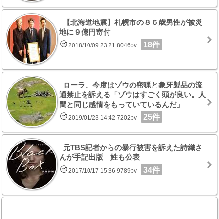
【北海道地震】札幌市の８６歳男性が被災
地に９億円寄付
18件
2018/10/09 23:21 8046pv
ローラ、今度はゾウの密猟と象牙製品の流
通禁止を訴える「ゾウはすごく頭が良い。人
間と同じ感情をもっていているんだ」
25件
2019/01/23 14:42 7202pv
元TBS記者からの暴行被害を訴えた詩織さ
んが手記出版 姓も公表
34件
2017/10/17 15:36 9789pv