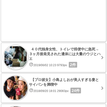
４０代独身女性、トイレで排便中に急死→
３ヶ月後発見された遺体には大量のウジとハ
エ
2件
2019/06/02 10:23 9793pv
【プロ彼女】小島よしおが美人すぎる妻と
サイパンを満喫中
24件
2018/09/20 18:01 29083pv