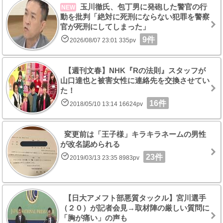
玉川徹氏、包丁男に発砲した警官の行
NEW
動を批判「絶対に死刑にならない犯罪を警察
官が死刑にしてしまった」
9件
2026/08/07 23:01 335pv
【週刊文春】NHK『Rの法則』スタッフが
山口達也と被害女性に連絡先を交換させてい
た！
16件
2018/05/10 13:14 16624pv
変更前は「王子様」キラキラネームの男性
が改名認められる
23件
2019/03/13 23:35 8983pv
【日大アメフト部悪質タックル】宮川選手
（２０）が記者会見→取材陣の厳しい質問に
「胸が痛い」の声も