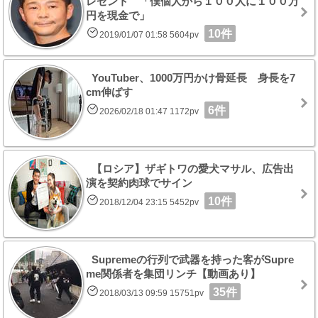
レゼント 「僕個人から１００人に１００万
円を現金で」
10件
2019/01/07 01:58 5604pv
YouTuber、1000万円かけ骨延長 身長を7
cm伸ばす
6件
2026/02/18 01:47 1172pv
【ロシア】ザギトワの愛犬マサル、広告出
演を契約肉球でサイン
10件
2018/12/04 23:15 5452pv
Supremeの行列で武器を持った客がSupre
me関係者を集団リンチ【動画あり】
35件
2018/03/13 09:59 15751pv