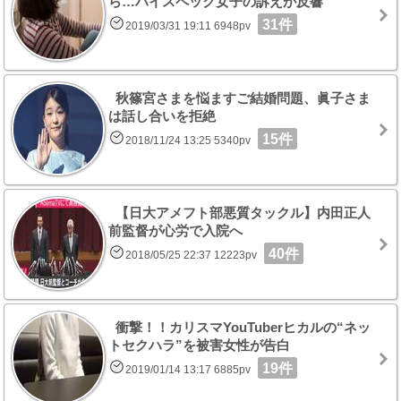
ら…ハイスペック女子の訴えが反響
31件
2019/03/31 19:11 6948pv
秋篠宮さまを悩ますご結婚問題、眞子さま
は話し合いを拒絶
15件
2018/11/24 13:25 5340pv
【日大アメフト部悪質タックル】内田正人
前監督が心労で入院へ
40件
2018/05/25 22:37 12223pv
衝撃！！カリスマYouTuberヒカルの“ネッ
トセクハラ”を被害女性が告白
19件
2019/01/14 13:17 6885pv