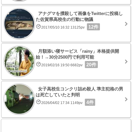
アナグマを撲殺して画像をTwitterに投稿し
た佐賀県高校生の行動に物議
12件
2017/05/10 16:32 13125pv
月額添い寝サービス「rainy」本格提供開
始！→30分2500円で利用可能
20件
2019/02/16 19:50 6682pv
女子高校生コンクリ詰め殺人 準主犯格の男
は死亡していたと判明
4件
2026/04/02 17:34 1149pv