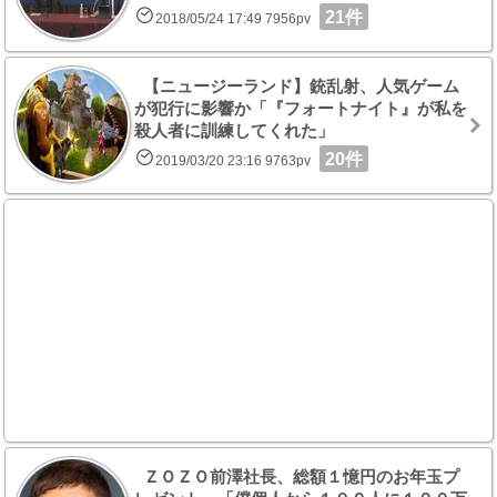
21件
2018/05/24 17:49 7956pv
【ニュージーランド】銃乱射、人気ゲーム
が犯行に影響か「『フォートナイト』が私を
殺人者に訓練してくれた」
20件
2019/03/20 23:16 9763pv
ＺＯＺＯ前澤社長、総額１憶円のお年玉プ