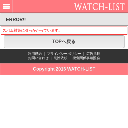
ERROR!!
スパム対策に引っかかっています。
TOPへ戻る
利用規約
｜
プライバシーポリシー
｜
広告掲載
お問い合わせ
｜
削除依頼
｜
捜査関係事項照会
Copyright 2016 WATCH-LIST