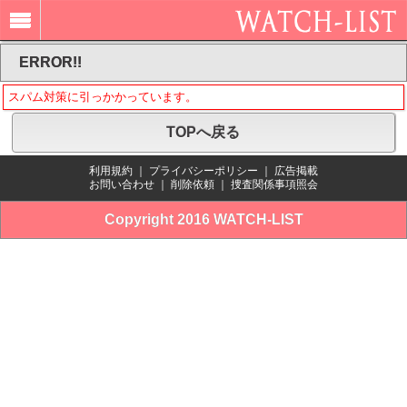
ERROR!!
スパム対策に引っかかっています。
TOPへ戻る
利用規約
｜
プライバシーポリシー
｜
広告掲載
お問い合わせ
｜
削除依頼
｜
捜査関係事項照会
Copyright 2016 WATCH-LIST