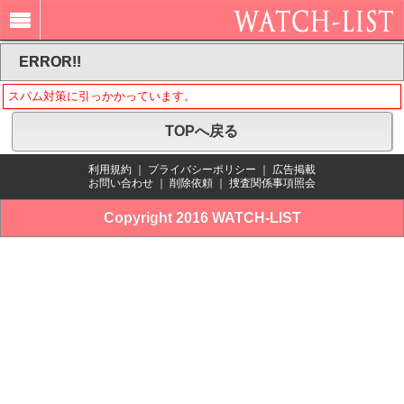
ERROR!!
スパム対策に引っかかっています。
TOPへ戻る
利用規約
｜
プライバシーポリシー
｜
広告掲載
お問い合わせ
｜
削除依頼
｜
捜査関係事項照会
Copyright 2016 WATCH-LIST