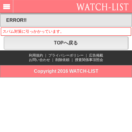
ERROR!!
スパム対策に引っかかっています。
TOPへ戻る
利用規約
｜
プライバシーポリシー
｜
広告掲載
お問い合わせ
｜
削除依頼
｜
捜査関係事項照会
Copyright 2016 WATCH-LIST