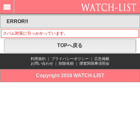
ERROR!!
スパム対策に引っかかっています。
TOPへ戻る
利用規約
｜
プライバシーポリシー
｜
広告掲載
お問い合わせ
｜
削除依頼
｜
捜査関係事項照会
Copyright 2016 WATCH-LIST