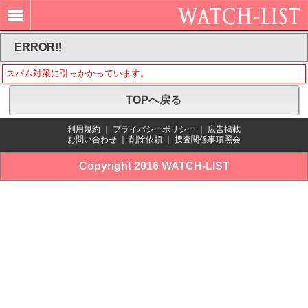
ERROR!!
スパム対策に引っかかっています。
TOPへ戻る
利用規約
｜
プライバシーポリシー
｜
広告掲載
お問い合わせ
｜
削除依頼
｜
捜査関係事項照会
Copyright 2016 WATCH-LIST