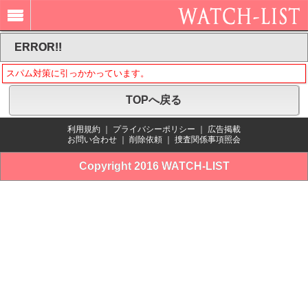
ERROR!!
スパム対策に引っかかっています。
TOPへ戻る
利用規約
｜
プライバシーポリシー
｜
広告掲載
お問い合わせ
｜
削除依頼
｜
捜査関係事項照会
Copyright 2016 WATCH-LIST