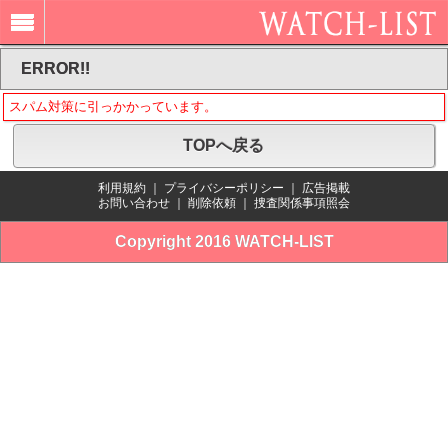
ERROR!!
スパム対策に引っかかっています。
TOPへ戻る
利用規約
｜
プライバシーポリシー
｜
広告掲載
お問い合わせ
｜
削除依頼
｜
捜査関係事項照会
Copyright 2016 WATCH-LIST