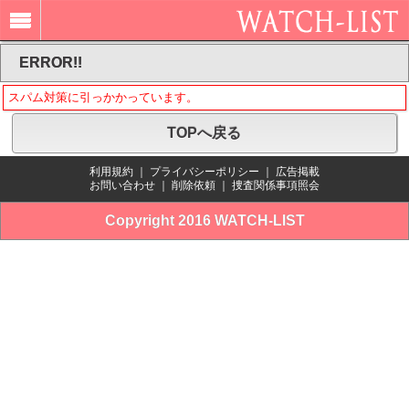
ERROR!!
スパム対策に引っかかっています。
TOPへ戻る
利用規約
｜
プライバシーポリシー
｜
広告掲載
お問い合わせ
｜
削除依頼
｜
捜査関係事項照会
Copyright 2016 WATCH-LIST