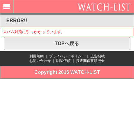
ERROR!!
スパム対策に引っかかっています。
TOPへ戻る
利用規約
｜
プライバシーポリシー
｜
広告掲載
お問い合わせ
｜
削除依頼
｜
捜査関係事項照会
Copyright 2016 WATCH-LIST