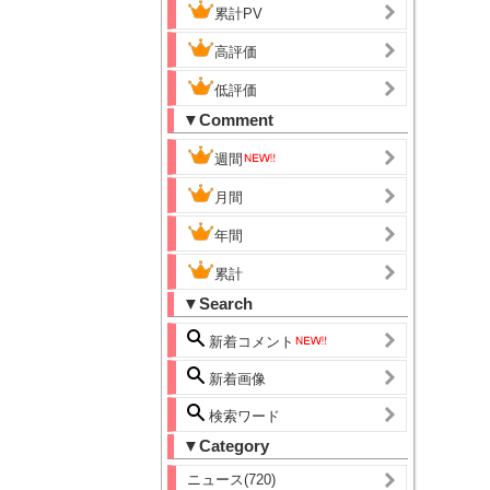
累計PV
高評価
低評価
▼Comment
週間
月間
年間
累計
▼Search
新着コメント
新着画像
検索ワード
▼Category
ニュース(720)