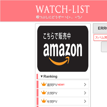
暇つぶしにどうぞーヽ(＞。＜*)ノ
ERR
スパム
▼Ranking
週間PV
月間PV
年間PV