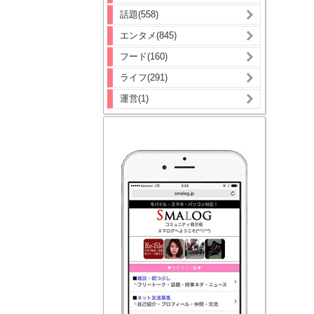
話題(558)
エンタメ(845)
フード(160)
ライフ(291)
運営(1)