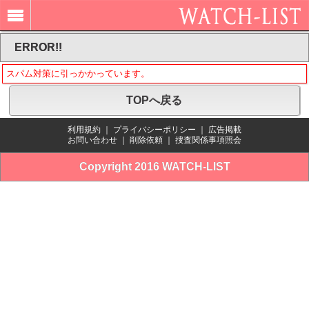
ERROR!!
スパム対策に引っかかっています。
TOPへ戻る
利用規約
｜
プライバシーポリシー
｜
広告掲載
お問い合わせ
｜
削除依頼
｜
捜査関係事項照会
Copyright 2016 WATCH-LIST