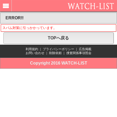
ERROR!!
スパム対策に引っかかっています。
TOPへ戻る
利用規約
｜
プライバシーポリシー
｜
広告掲載
お問い合わせ
｜
削除依頼
｜
捜査関係事項照会
Copyright 2016 WATCH-LIST