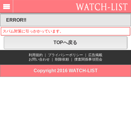
ERROR!!
スパム対策に引っかかっています。
TOPへ戻る
利用規約
｜
プライバシーポリシー
｜
広告掲載
お問い合わせ
｜
削除依頼
｜
捜査関係事項照会
Copyright 2016 WATCH-LIST