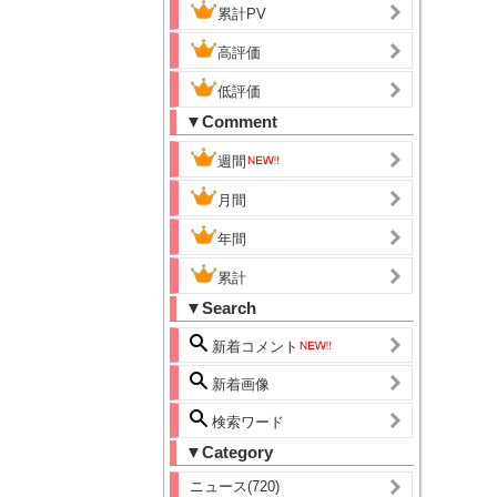
累計PV
高評価
低評価
▼Comment
週間
月間
年間
累計
▼Search
新着コメント
新着画像
検索ワード
▼Category
ニュース(720)