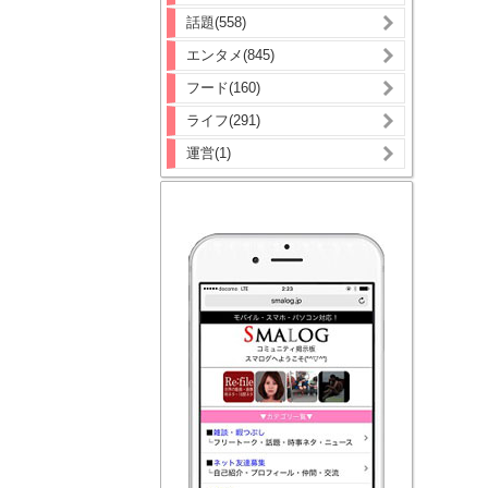
話題(558)
エンタメ(845)
フード(160)
ライフ(291)
運営(1)