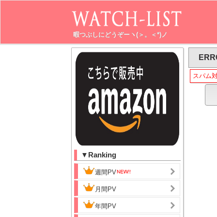
暇つぶしにどうぞーヽ(＞。＜*)ノ
ERR
スパム
▼Ranking
週間PV
月間PV
年間PV