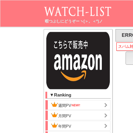
暇つぶしにどうぞーヽ(＞。＜*)ノ
ERR
スパム
▼Ranking
週間PV
月間PV
年間PV