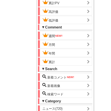
累計PV
高評価
低評価
▼Comment
週間
月間
年間
累計
▼Search
新着コメント
新着画像
検索ワード
▼Category
ニュース(720)