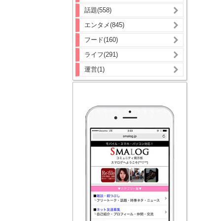
話題(558)
エンタメ(845)
フード(160)
ライフ(291)
運営(1)