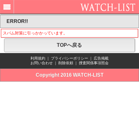
ERROR!!
スパム対策に引っかかっています。
TOPへ戻る
利用規約
｜
プライバシーポリシー
｜
広告掲載
お問い合わせ
｜
削除依頼
｜
捜査関係事項照会
Copyright 2016 WATCH-LIST