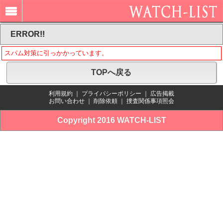
ERROR!!
スパム対策に引っかかっています。
TOPへ戻る
利用規約
｜
プライバシーポリシー
｜
広告掲載
お問い合わせ
｜
削除依頼
｜
捜査関係事項照会
Copyright 2016 WATCH-LIST