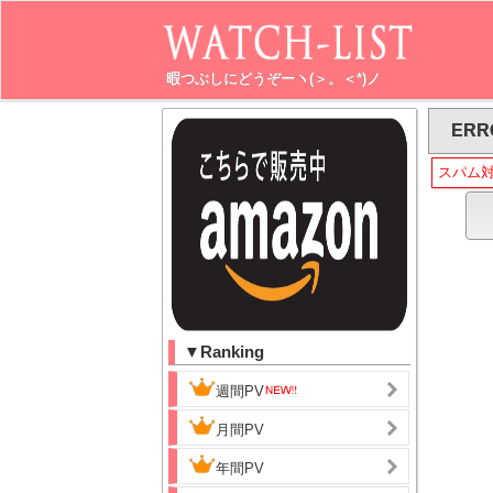
暇つぶしにどうぞーヽ(＞。＜*)ノ
ERR
スパム
▼Ranking
週間PV
月間PV
年間PV