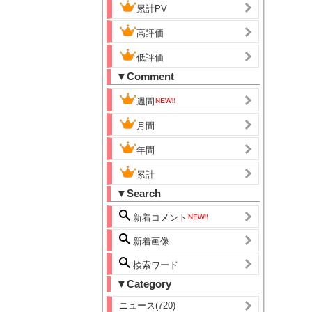
累計PV
高評価
低評価
▼Comment
週間
月間
年間
累計
▼Search
新着コメント
新着画像
検索ワード
▼Category
ニュース(720)