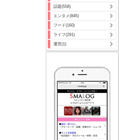
話題(558)
エンタメ(845)
フード(160)
ライフ(291)
運営(1)