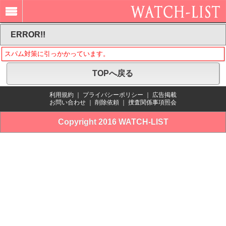
ERROR!!
スパム対策に引っかかっています。
TOPへ戻る
利用規約
｜
プライバシーポリシー
｜
広告掲載
お問い合わせ
｜
削除依頼
｜
捜査関係事項照会
Copyright 2016 WATCH-LIST