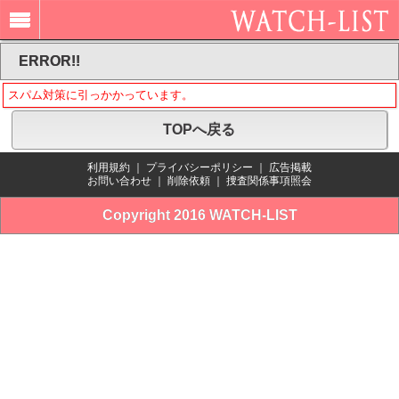
ERROR!!
スパム対策に引っかかっています。
TOPへ戻る
利用規約
｜
プライバシーポリシー
｜
広告掲載
お問い合わせ
｜
削除依頼
｜
捜査関係事項照会
Copyright 2016 WATCH-LIST