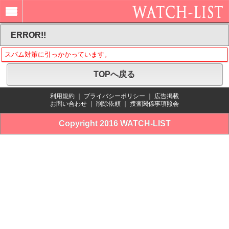
ERROR!!
スパム対策に引っかかっています。
TOPへ戻る
利用規約
｜
プライバシーポリシー
｜
広告掲載
お問い合わせ
｜
削除依頼
｜
捜査関係事項照会
Copyright 2016 WATCH-LIST