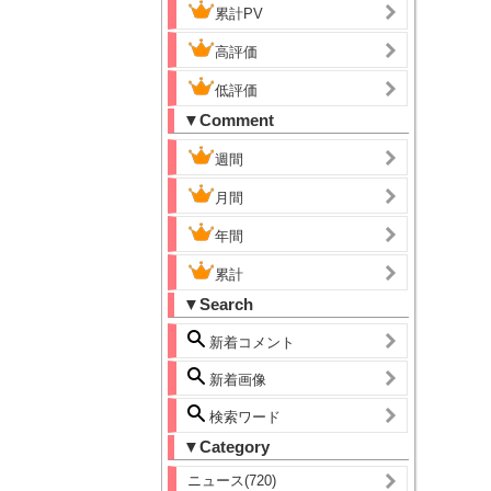
累計PV
高評価
低評価
▼Comment
週間
月間
年間
累計
▼Search
新着コメント
新着画像
検索ワード
▼Category
ニュース(720)