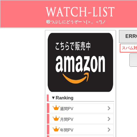
暇つぶしにどうぞーヽ(＞。＜*)ノ
ERR
スパム
▼Ranking
週間PV
月間PV
年間PV