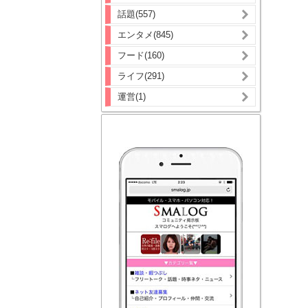
話題(557)
エンタメ(845)
フード(160)
ライフ(291)
運営(1)