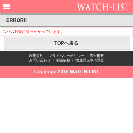
ERROR!!
スパム対策に引っかかっています。
TOPへ戻る
利用規約
｜
プライバシーポリシー
｜
広告掲載
お問い合わせ
｜
削除依頼
｜
捜査関係事項照会
Copyright 2016 WATCH-LIST