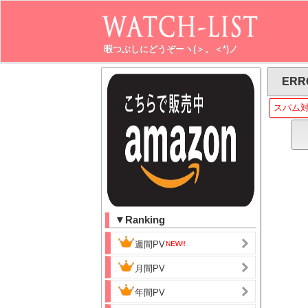
暇つぶしにどうぞーヽ(＞。＜*)ノ
ERR
スパム
▼Ranking
週間PV
月間PV
年間PV