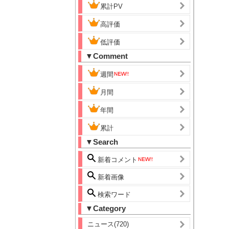
累計PV
高評価
低評価
▼Comment
週間
月間
年間
累計
▼Search
新着コメント
新着画像
検索ワード
▼Category
ニュース(720)