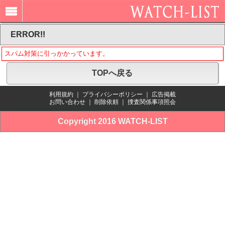
ERROR!!
スパム対策に引っかかっています。
TOPへ戻る
利用規約
｜
プライバシーポリシー
｜
広告掲載
お問い合わせ
｜
削除依頼
｜
捜査関係事項照会
Copyright 2016 WATCH-LIST