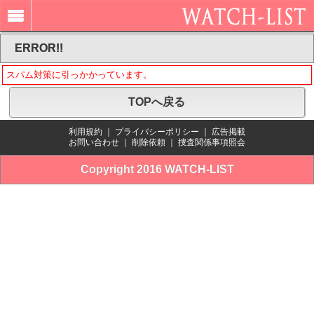
ERROR!!
スパム対策に引っかかっています。
TOPへ戻る
利用規約
｜
プライバシーポリシー
｜
広告掲載
お問い合わせ
｜
削除依頼
｜
捜査関係事項照会
Copyright 2016 WATCH-LIST