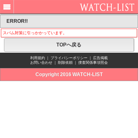
ERROR!!
スパム対策に引っかかっています。
TOPへ戻る
利用規約
｜
プライバシーポリシー
｜
広告掲載
お問い合わせ
｜
削除依頼
｜
捜査関係事項照会
Copyright 2016 WATCH-LIST