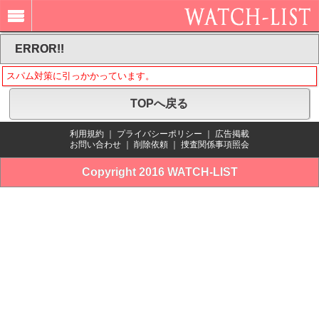
ERROR!!
スパム対策に引っかかっています。
TOPへ戻る
利用規約
｜
プライバシーポリシー
｜
広告掲載
お問い合わせ
｜
削除依頼
｜
捜査関係事項照会
Copyright 2016 WATCH-LIST