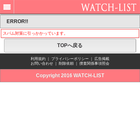
ERROR!!
スパム対策に引っかかっています。
TOPへ戻る
利用規約
｜
プライバシーポリシー
｜
広告掲載
お問い合わせ
｜
削除依頼
｜
捜査関係事項照会
Copyright 2016 WATCH-LIST