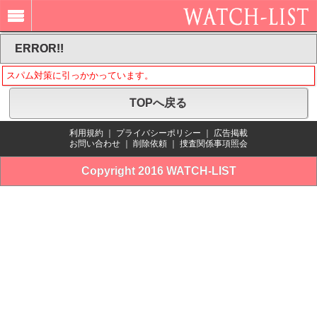
ERROR!!
スパム対策に引っかかっています。
TOPへ戻る
利用規約
｜
プライバシーポリシー
｜
広告掲載
お問い合わせ
｜
削除依頼
｜
捜査関係事項照会
Copyright 2016 WATCH-LIST