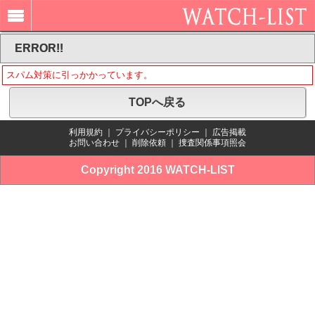
ERROR!!
スパム対策に引っかかっています。
TOPへ戻る
利用規約
｜
プライバシーポリシー
｜
広告掲載
お問い合わせ
｜
削除依頼
｜
捜査関係事項照会
Copyright 2016 WATCH-LIST