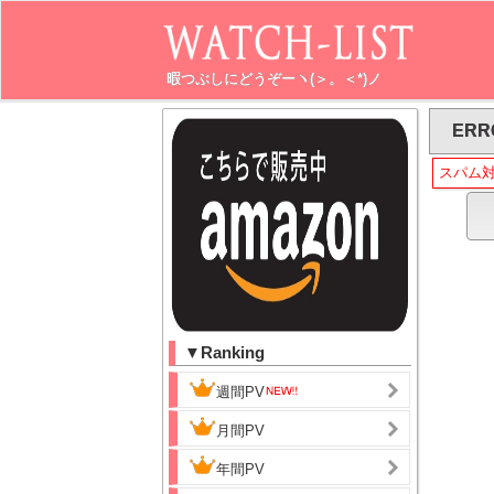
暇つぶしにどうぞーヽ(＞。＜*)ノ
ERR
スパム
▼Ranking
週間PV
月間PV
年間PV