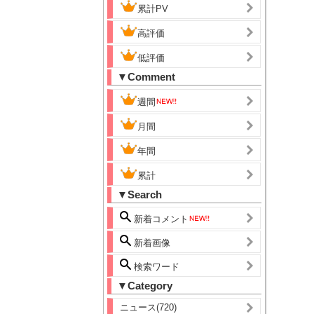
累計PV
高評価
低評価
▼Comment
週間
月間
年間
累計
▼Search
新着コメント
新着画像
検索ワード
▼Category
ニュース(720)